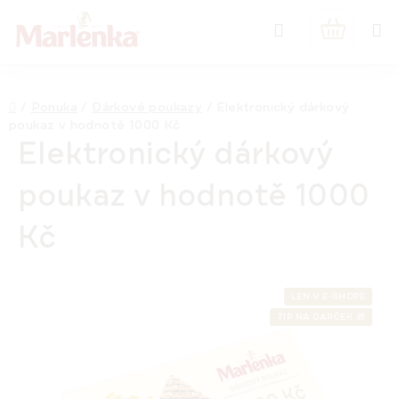
Prejsť
Hľadať
na
NÁKUPN
obsah
KOŠÍK
Domov
/
Ponuka
/
Dárkové poukazy
/
Elektronický dárkový
poukaz v hodnotě 1000 Kč
Elektronický dárkový
poukaz v hodnotě 1000
Kč
LEN V E-SHOPE
TIP NA DARČEK 🎁