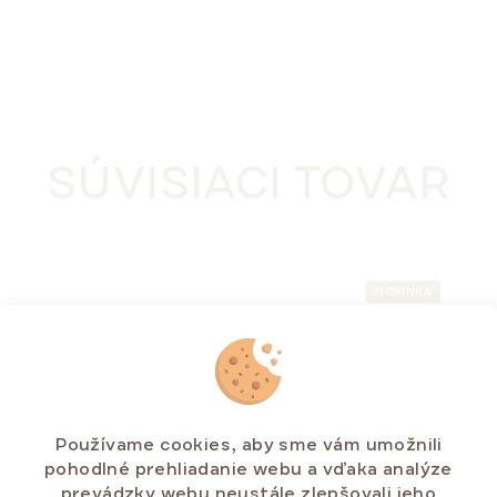
SÚVISIACI TOVAR
NOVINKA
LEN V E-SHOPE
TIP NA DARČEK 🎁
Používame cookies, aby sme vám umožnili
pohodlné prehliadanie webu a vďaka analýze
prevádzky webu neustále zlepšovali jeho