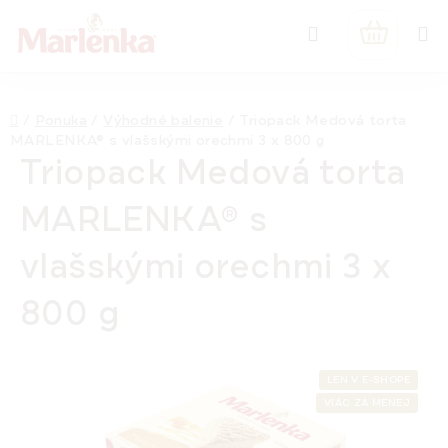
Prejsť
Hľadať
na
NÁKUPN
obsah
KOŠÍK
Domov
/
Ponuka
/
Výhodné balenie
/
Triopack Medová torta
MARLENKA® s vlašskými orechmi 3 x 800 g
Triopack Medová torta
MARLENKA® s
vlašskými orechmi 3 x
800 g
LEN V E-SHOPE
VIAC ZA MENEJ