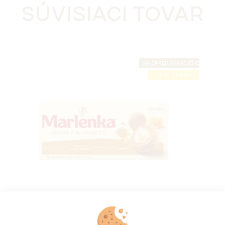
SÚVISIACI TOVAR
NAJPREDÁVANEJŠIE
LETNÁ ZĽAVA ⛱️
Medové guličky MARLENKA® 235 g