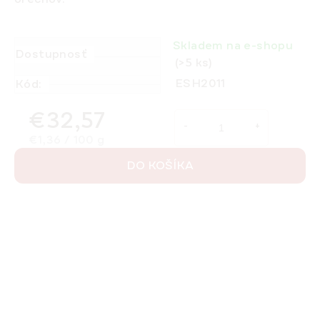
Skladem na e-shopu
Dostupnosť
(>5 ks)
ESH2011
Kód:
€32,57
Jednotková cena:
€1,36 / 100 g
DO KOŠÍKA