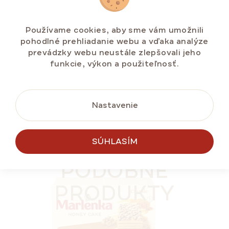
Skladem na e-shopu
(>5 ks)
€5,88
Používame cookies, aby sme vám umožnili
Jednotková
€2,50 / 100 g
pohodlné prehliadanie webu a vďaka analýze
cena:
prevádzky webu neustále zlepšovali jeho
funkcie, výkon a použiteľnosť.
DO KOŠÍKA
Nastavenie
LETNÁ ZĽAVA ⛱️
SÚHLASÍM
PODOBNÉ
PRODUKTY