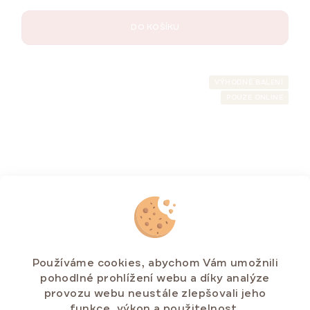
DO KOŠÍKU
VÝHODNÉ BALENÍ
POUZE ONLINE
Používáme cookies, abychom Vám umožnili
pohodlné prohlížení webu a díky analýze
provozu webu neustále zlepšovali jeho
Dárková sada MARLENKA® pro muže
funkce, výkon a použitelnost.