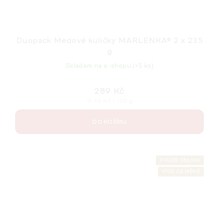
Duopack Medové kuličky MARLENKA® 2 x 235
g
Skladem na e-shopu
(>5 ks)
289 Kč
Měrná
61,49 Kč / 100 g
cena:
DO KOŠÍKU
POUZE ONLINE
VÍCE ZA MÉNĚ