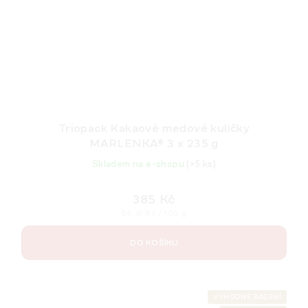
Triopack Kakaové medové kuličky
MARLENKA® 3 x 235 g
Skladem na e-shopu
(>5 ks)
385 Kč
Měrná
54,61 Kč / 100 g
cena:
DO KOŠÍKU
VÝHODNÉ BALENÍ