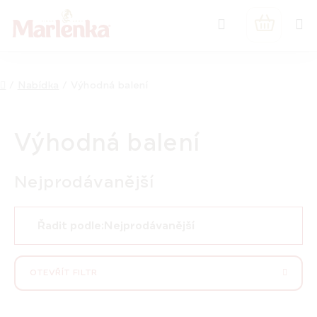
Přejít
Hledat
na
NÁKUPNÍ
obsah
KOŠÍK
Domů
/
Nabídka
/
Výhodná balení
Výhodná balení
Nejprodávanější
Ř
Řadit podle:
Nejprodávanější
a
z
e
OTEVŘÍT FILTR
n
í
V