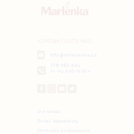
k
t
y
í
v
ý
p
i
s
KONTAKTUJTE NÁS
u
info@emarlenka.cz
778 982 664
Po-Pá: 8:00-16:00 h
O e-shopu
Detail objednávky
Obchodní a reklamační