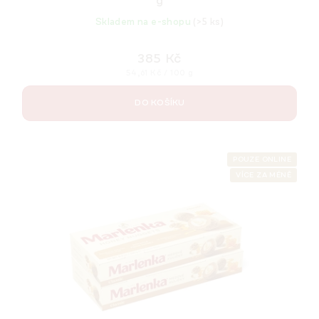
g
Skladem na e-shopu
(>5 ks)
385 Kč
Měrná
54,61 Kč / 100 g
cena:
DO KOŠÍKU
POUZE ONLINE
VÍCE ZA MÉNĚ