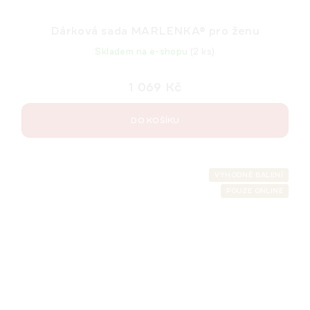
Dárková sada MARLENKA® pro ženu
Skladem na e-shopu
(2 ks)
1 069 Kč
DO KOŠÍKU
VÝHODNÉ BALENÍ
POUZE ONLINE