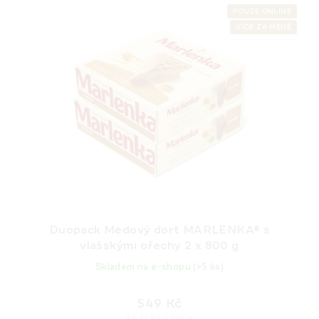
p
ý
POUZE ONLINE
r
VÍCE ZA MÉNĚ
p
o
i
d
s
u
p
k
r
t
o
ů
d
u
k
t
ů
Duopack Medový dort MARLENKA® s
vlašskými ořechy 2 x 800 g
Skladem na e-shopu
(>5 ks)
549 Kč
Měrná
34,31 Kč / 100 g