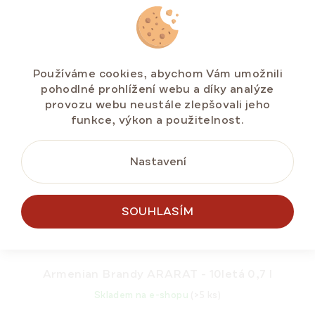
DO KOŠÍKU
TIP NA DÁREK 🎁
Používáme cookies, abychom Vám umožnili
pohodlné prohlížení webu a díky analýze
provozu webu neustále zlepšovali jeho
funkce, výkon a použitelnost.
Nastavení
SOUHLASÍM
Armenian Brandy ARARAT - 10letá 0,7 l
Skladem na e-shopu
(>5 ks)