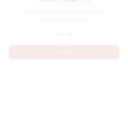
Jahody plátky lyofilizované 100g
Skladem na e-shopu
(>5 ks)
129 Kč
Měrná
129 Kč / 100 g
cena:
DO KOŠÍKU