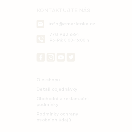
p
i
KONTAKTUJTE NÁS
s
u
info@emarlenka.cz
778 982 664
Po-Pá: 8:00-16:00 h
O e-shopu
Detail objednávky
Obchodní a reklamační
podmínky
Podmínky ochrany
osobních údajů