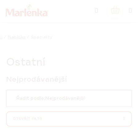
Přejít
Hledat
na
NÁKUPNÍ
obsah
KOŠÍK
Domů
/
Nabídka
/
Speciality
Ostatní
Nejprodávanější
Ř
Řadit podle:
Nejprodávanější
a
z
e
OTEVŘÍT FILTR
n
í
V