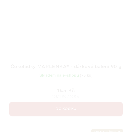
Čokoládky MARLENKA® - dárkové balení 90 g
Skladem na e-shopu
(>5 ks)
145 Kč
Měrná
161,11 Kč / 100 g
cena:
DO KOŠÍKU