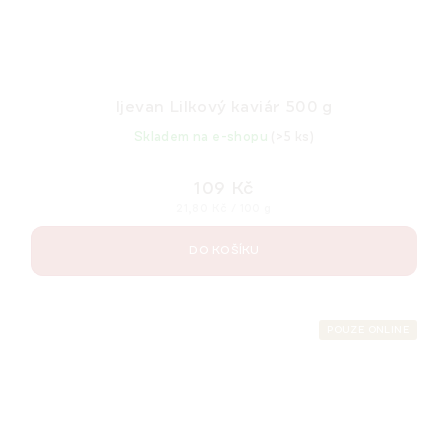
Ijevan Lilkový kaviár 500 g
Skladem na e-shopu
(>5 ks)
109 Kč
Měrná
21,80 Kč / 100 g
cena:
DO KOŠÍKU
POUZE ONLINE