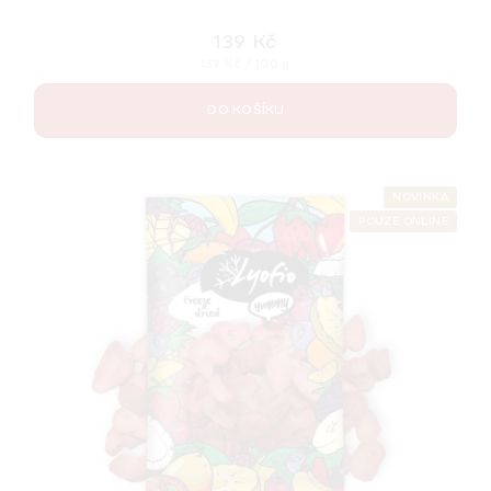
139 Kč
Měrná
139 Kč / 100 g
cena:
DO KOŠÍKU
NOVINKA
POUZE ONLINE