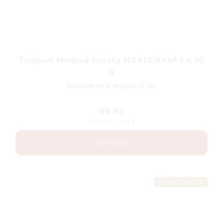
Triopack Medové Snacky MARLENKA® 3 x 50
g
Skladem na e-shopu
(>5 ks)
89 Kč
Měrná
59,33 Kč / 100 g
cena:
DO KOŠÍKU
TIP NA DÁREK 🎁