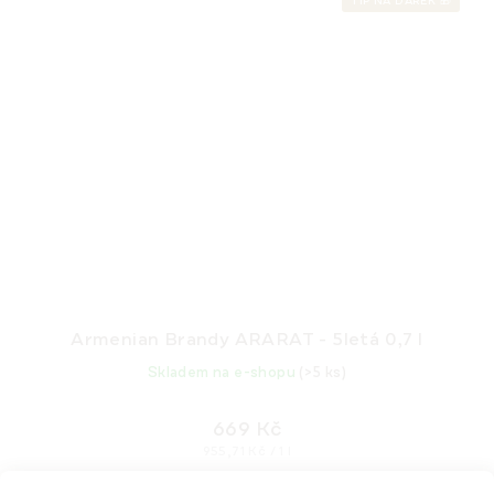
TIP NA DÁREK 🎁
Armenian Brandy ARARAT - 5letá 0,7 l
Skladem na e-shopu
(>5 ks)
669 Kč
Měrná
955,71 Kč / 1 l
cena: