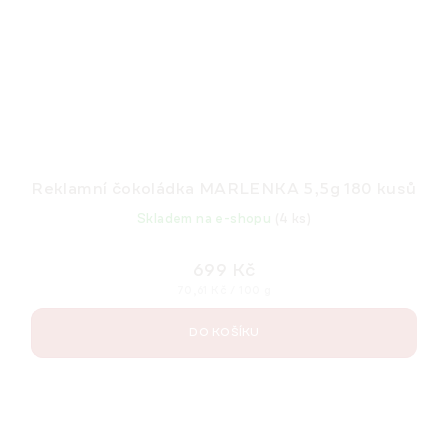
Reklamní čokoládka MARLENKA 5,5g 180 kusů
Skladem na e-shopu
(4 ks)
699 Kč
Měrná
70,61 Kč / 100 g
cena:
DO KOŠÍKU