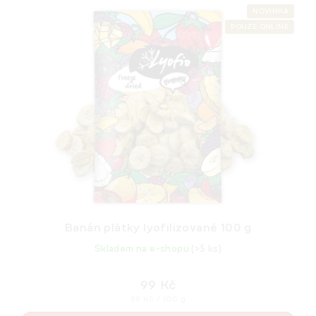
p
ý
NOVINKA
r
POUZE ONLINE
p
o
i
d
s
u
p
k
r
t
o
ů
d
u
k
t
ů
Banán plátky lyofilizované 100 g
Skladem na e-shopu
(>5 ks)
99 Kč
Měrná
99 Kč / 100 g
cena: