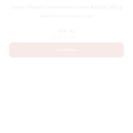
Ijevan Pikantní zeleninová směs Adžika 500 g
Skladem na e-shopu
(>5 ks)
109 Kč
Měrná
21,80 Kč / 100 g
cena:
DO KOŠÍKU