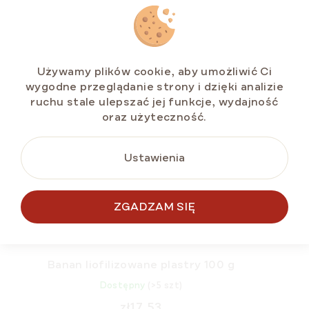
NOWOŚĆ
Używamy plików cookie, aby umożliwić Ci
TYLKO ONLINE
wygodne przeglądanie strony i dzięki analizie
ruchu stale ulepszać jej funkcje, wydajność
oraz użyteczność.
Ustawienia
ZGADZAM SIĘ
Banan liofilizowane plastry 100 g
Dostępny
(>5 szt)
zł17,53