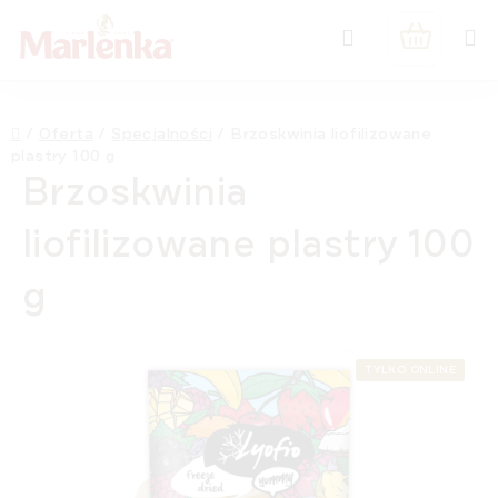
Przejść
Szukaj
do
KOSZYK
treści
Home
/
Oferta
/
Specjalności
/
Brzoskwinia liofilizowane
plastry 100 g
Brzoskwinia
liofilizowane plastry 100
g
TYLKO ONLINE