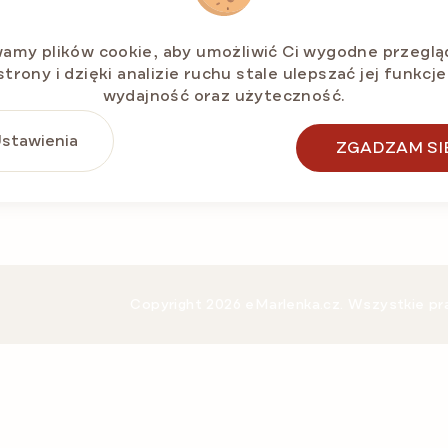
TAKTUJ SIĘ Z NAMI
O nas
Szczegóły zamówienia
amy plików cookie, aby umożliwić Ci wygodne przeglą
info@e-marlenka.pl
strony i dzięki analizie ruchu stale ulepszać jej funkcje
Regulamin sprzedaży i
wydajność oraz użyteczność.
+48 22 153 28 95
reklamacji
Pon.-Pt.: 10:00-14:00 h
Polityka prywatności
stawienia
ZGADZAM SI
Copyright 2026
eMarlenka.cz
. Wszystkie p