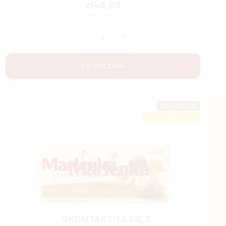
zł48,03
Cena
zł6 / 100 g
jednostkowa:
DO KOSZYKA
S
BESTSELLER
t
LETNIA ZNIŻKA ⛱️
o
p
k
a
SKONTAKTUJ SIĘ Z