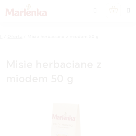
Przejść
Szukaj
do
KOSZYK
treści
Home
/
Oferta
/
Misie herbaciane z miodem 50 g
Misie herbaciane z
miodem 50 g