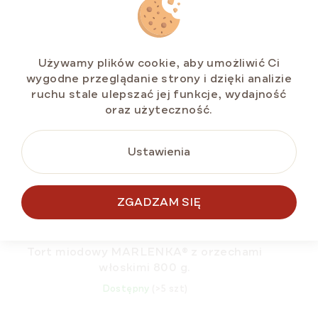
BESTSELLER
LETNIA ZNIŻKA ⛱️
Używamy plików cookie, aby umożliwić Ci
wygodne przeglądanie strony i dzięki analizie
ruchu stale ulepszać jej funkcje, wydajność
oraz użyteczność.
Ustawienia
ZGADZAM SIĘ
Tort miodowy MARLENKA® z orzechami
włoskimi 800 g.
Dostępny
(>5 szt)