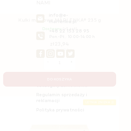
NAMI
info@e-
Kulki miodowe MARLENKA® 235 g
marlenka.pl
Dostępny
(>5 szt)
+48 22 153 28 95
Pon.-Pt.: 10:00-14:00 h
zł23,94
Cena
zł10,19 / 100 g
jednostkowa:
O nas
DO KOSZYKA
Szczegóły zamówienia
Regulamin sprzedaży i
reklamacji
LETNIA ZNIŻKA ⛱️
Polityka prywatności