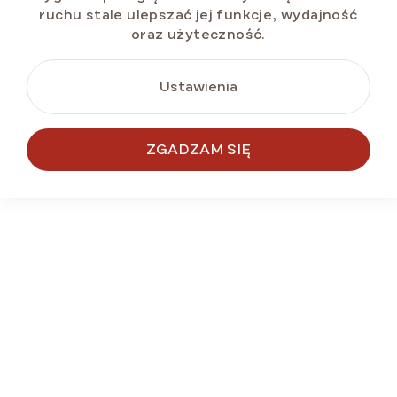
ruchu stale ulepszać jej funkcje, wydajność
oraz użyteczność.
zł24
Cena
zł10,21 / 100 g
jednostkowa:
Ustawienia
DO KOSZYKA
ZGADZAM SIĘ
BESTSELLER
BEZ GLUTENU