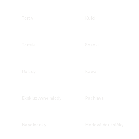
Torty
Kulki
Torciki
Snacki
Rolady
Kawa
Ekskluzywne miody
Pachlava
Napoleonky
Medové doutníčky