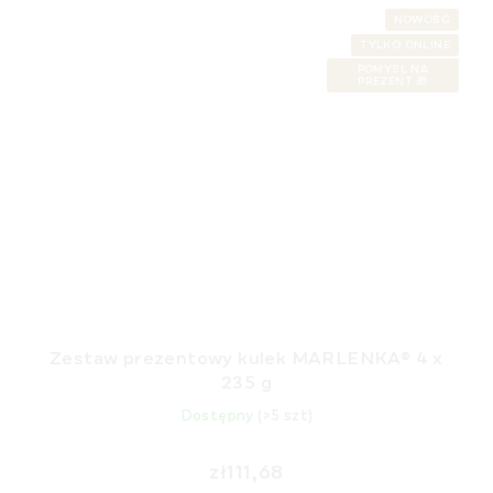
NOWOŚĆ
TYLKO ONLINE
POMYSŁ NA
PREZENT 🎁
Zestaw prezentowy kulek MARLENKA® 4 x
235 g
Dostępny
(>5 szt)
zł111,68