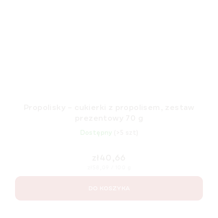
Propolisky – cukierki z propolisem, zestaw
prezentowy 70 g
Dostępny
(>5 szt)
zł40,66
Cena
zł58,09 / 100 g
jednostkowa:
DO KOSZYKA