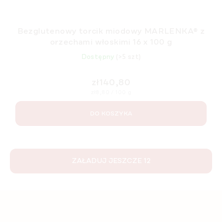
Bezglutenowy torcik miodowy MARLENKA® z
orzechami włoskimi 16 x 100 g
Dostępny
(>5 szt)
zł140,80
Cena
zł8,80 / 100 g
jednostkowa:
DO KOSZYKA
ZAŁADUJ JESZCZE 12
K
o
n
t
S
r
t
o