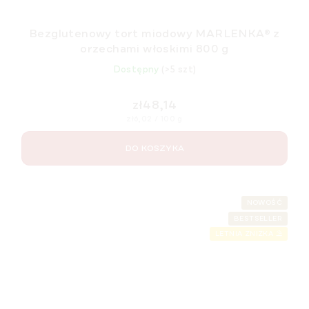
Bezglutenowy tort miodowy MARLENKA® z
orzechami włoskimi 800 g
Dostępny
(>5 szt)
zł48,14
Cena
zł6,02 / 100 g
jednostkowa:
DO KOSZYKA
NOWOŚĆ
BESTSELLER
LETNIA ZNIŻKA ⛱️