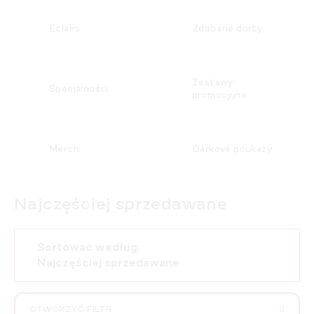
Eclairs
Zdobené dorty
Zestawy
Specjalności
promocyjne
Merch
Dárkové poukazy
Najczęściej sprzedawane
S
Sortować według:
o
Najczęściej sprzedawane
r
t
o
OTWORZYĆ FILTR