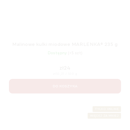
Malinowe kulki miodowe MARLENKA® 235 g
Dostępny
(>5 szt)
zł24
Cena
zł10,21 / 100 g
jednostkowa:
DO KOSZYKA
TYLKO ONLINE
WIĘCEJ ZA MNIEJ