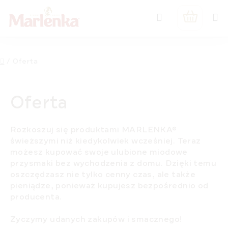
Przejść
Szukaj
do
KOSZYK
treści
Home
/
Oferta
Oferta
Rozkoszuj się produktami MARLENKA
®
świeższymi
niż kiedykolwiek wcześniej. Teraz
możesz kupować swoje ulubione miodowe
przysmaki
bez wychodzenia z domu
. Dzięki temu
oszczędzasz nie tylko cenny czas, ale także
pieniądze, ponieważ kupujesz
bezpośrednio od
producenta
.
Życzymy udanych zakupów i
smacznego
!