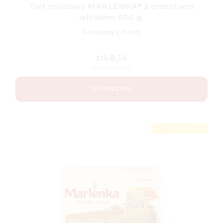
Tort miodowy MARLENKA® z orzechami
włoskimi 800 g.
Dostępny
(>5 szt)
zł48,14
Cena
zł6,02 / 100 g
jednostkowa:
DO KOSZYKA
LETNIA ZNIŻKA ⛱️