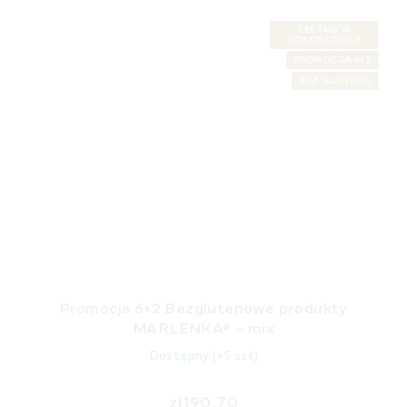
ZESTAW W
DOBREJ CENIE
PROMOCJA 6+2
BEZ GLUTENU
Promocja 6+2 Bezglutenowe produkty
MARLENKA® – mix
Dostępny
(>5 szt)
zł190,70