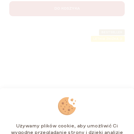
DO KOSZYKA
BESTSELLER
LETNIA ZNIŻKA ⛱️
Kulki miodowe MARLENKA® 235 g
Używamy plików cookie, aby umożliwić Ci
wygodne przeglądanie strony i dzięki analizie
Dostępny
(>5 szt)