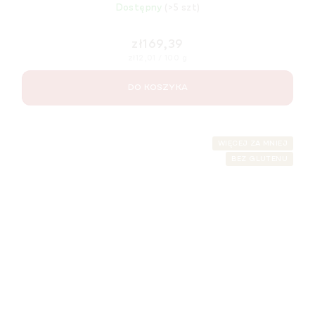
Dostępny
(>5 szt)
zł169,39
Cena
zł12,01 / 100 g
jednostkowa:
DO KOSZYKA
WIĘCEJ ZA MNIEJ
BEZ GLUTENU