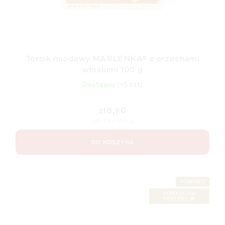
Torcik miodowy MARLENKA® z orzechami
włoskimi 100 g
Dostępny
(>5 szt)
zł8,90
Cena
zł8,90 / 100 g
jednostkowa:
DO KOSZYKA
NOWOŚĆ
POMYSŁ NA
PREZENT 🎁