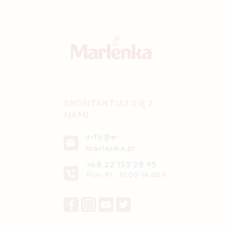
o
l
k
p
i
k
l
a
i
s
t
y
SKONTAKTUJ SIĘ Z
NAMI
info@e-
marlenka.pl
+48 22 153 28 95
Pon.-Pt.: 10:00-14:00 h