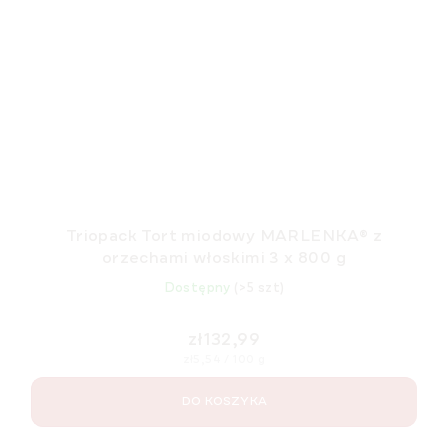
Triopack Tort miodowy MARLENKA® z
orzechami włoskimi 3 x 800 g
Dostępny
(>5 szt)
zł132,99
Cena
zł5,54 / 100 g
jednostkowa:
DO KOSZYKA