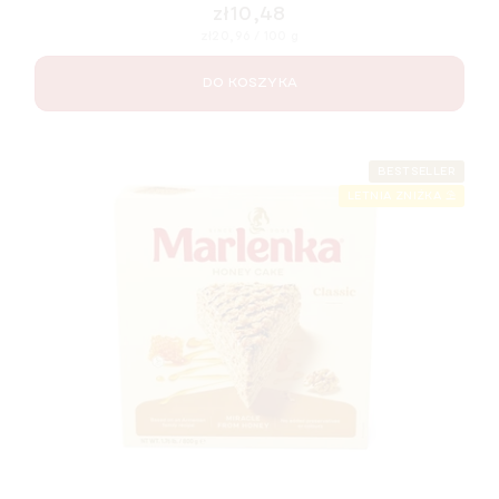
zł10,48
Cena
zł20,96 / 100 g
jednostkowa:
DO KOSZYKA
BESTSELLER
LETNIA ZNIŻKA ⛱️