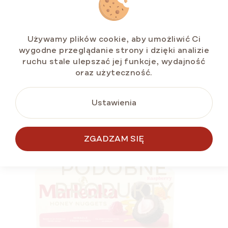
Dostępny
(>5 szt)
zł48,03
Cena
zł6 / 100 g
Używamy plików cookie, aby umożliwić Ci
jednostkowa:
wygodne przeglądanie strony i dzięki analizie
ruchu stale ulepszać jej funkcje, wydajność
oraz użyteczność.
DO KOSZYKA
Ustawienia
NOWOŚĆ
ZGADZAM SIĘ
BESTSELLER
PODOBNE
LETNIA ZNIŻKA ⛱️
PRODUKTY