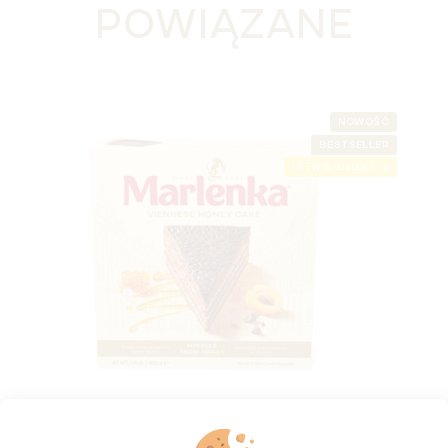
POWIĄZANE
NOWOŚĆ
BESTSELLER
LETNIA ZNIŻKA ⛱️
Wiedeński tort miodowy MARLENKA® 800 g