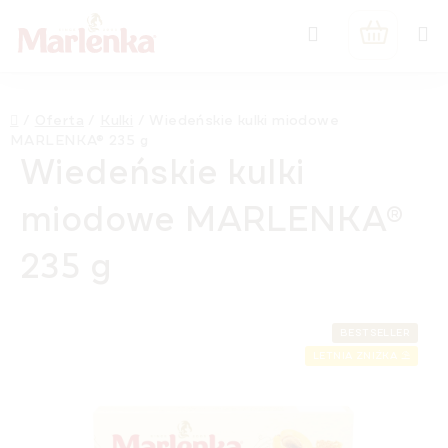
Przejść
Szukaj
do
KOSZYK
treści
Home
/
Oferta
/
Kulki
/
Wiedeńskie kulki miodowe
MARLENKA® 235 g
Wiedeńskie kulki
miodowe MARLENKA®
235 g
BESTSELLER
LETNIA ZNIŻKA ⛱️