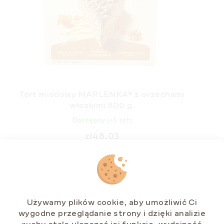
Tort miodowy MARLENKA® z orzechami
włoskimi 800 g.
Dostępny
(>5 szt)
zł48,03
Cena
zł6 / 100 g
jednostkowa:
DO KOSZYKA
Używamy plików cookie, aby umożliwić Ci
wygodne przeglądanie strony i dzięki analizie