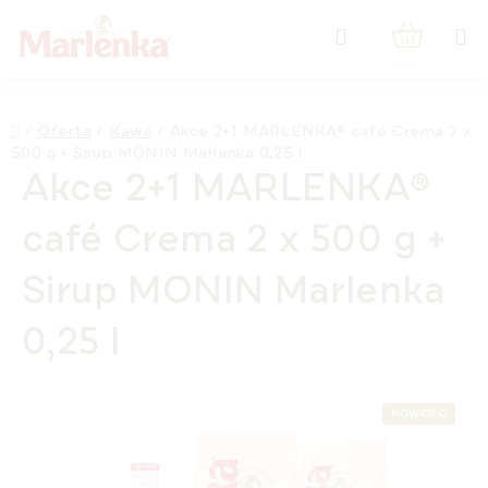
Przejść
Szukaj
do
KOSZYK
treści
Home
/
Oferta
/
Kawa
/
Akce 2+1 MARLENKA® café Crema 2 x
500 g + Sirup MONIN Marlenka 0,25 l
Akce 2+1 MARLENKA®
café Crema 2 x 500 g +
Sirup MONIN Marlenka
0,25 l
NOWOŚĆ