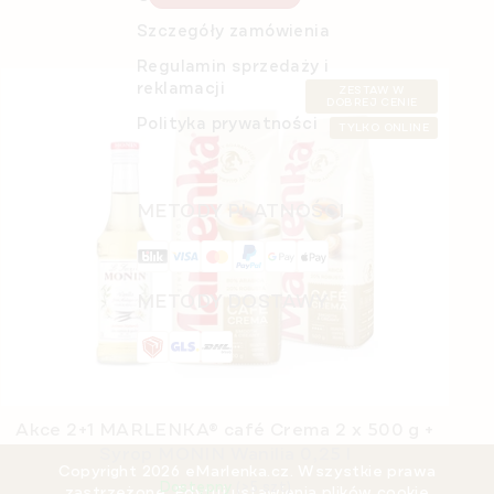
Szczegóły zamówienia
Regulamin sprzedaży i
reklamacji
ZESTAW W
DOBREJ CENIE
Polityka prywatności
TYLKO ONLINE
METODY PŁATNOŚCI
METODY DOSTAWY
Akce 2+1 MARLENKA® café Crema 2 x 500 g +
Syrop MONIN Wanilia 0,25 l
Copyright 2026
eMarlenka.cz
. Wszystkie prawa
Dostępny
(>5 szt)
zastrzeżone.
Edytuj ustawienia plików cookie