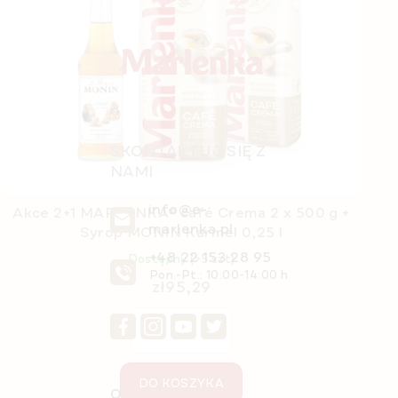
p
k
Cestovní termohrnek MARLENKA 350 ml
a
Wyprzedane
zł52,96
SZCZEGÓŁY
SKONTAKTUJ SIĘ Z
NAMI
info@e-
Akce 2+1 MARLENKA® café Crema 2 x 500 g +
marlenka.pl
Syrop MONIN Karmel 0,25 l
+48 22 153 28 95
Dostępny
(>5 szt)
Pon.-Pt.: 10:00-14:00 h
zł95,29
DO KOSZYKA
O nas