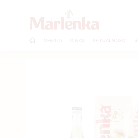
Przejść
do
treści
OFERTA
O NAS
AKTUALNOŚCI
S