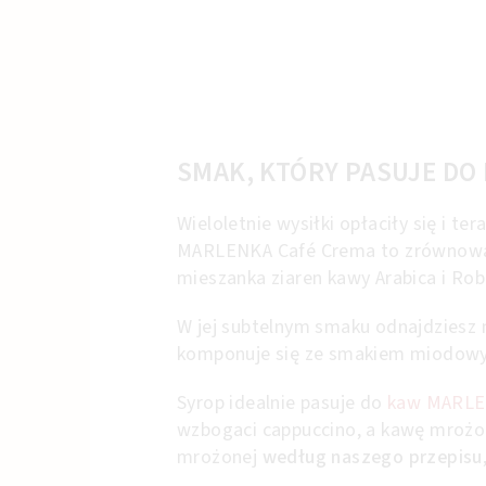
SMAK, KTÓRY PASUJE DO
Wieloletnie wysiłki opłaciły się i
MARLENKA Café Crema to zrównoważo
mieszanka ziaren kawy Arabica i Ro
W jej subtelnym smaku odnajdziesz 
komponuje się ze smakiem miodowyc
Syrop idealnie pasuje do
kaw MARLE
wzbogaci cappuccino, a kawę mrożo
mrożonej
według naszego przepisu