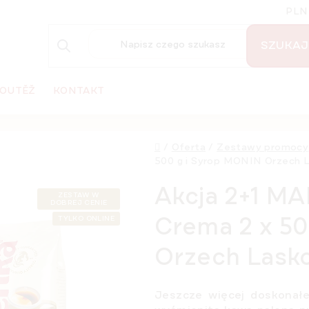
PLN
SZUKAJ
OUTĚŽ
KONTAKT
Home
/
Oferta
/
Zestawy promocy
500 g i Syrop MONIN Orzech L
Akcja 2+1 M
ZESTAW W
DOBREJ CENIE
Crema 2 x 50
TYLKO ONLINE
Orzech Lasko
Jeszcze więcej doskonałe