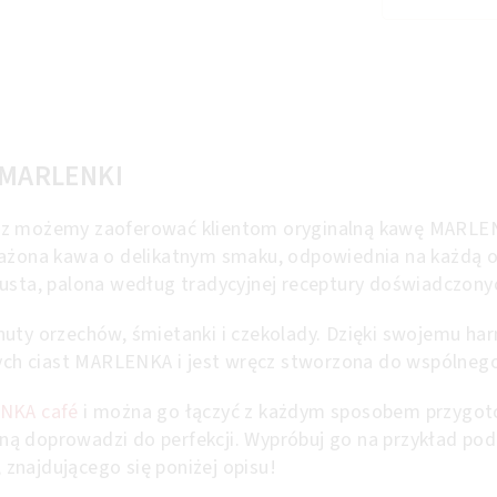
Cena jednostkowa:
 MARLENKI
 teraz możemy zaoferować klientom oryginalną kawę MARL
na kawa o delikatnym smaku, odpowiednia na każdą okaz
busta, palona według tradycyjnej receptury doświadczony
nuty orzechów, śmietanki i czekolady. Dzięki swojemu h
h ciast MARLENKA i jest wręcz stworzona do wspólnego
NKA café
i można go łączyć z każdym sposobem przygoto
ną doprowadzi do perfekcji. Wypróbuj go na przykład po
, znajdującego się poniżej opisu!