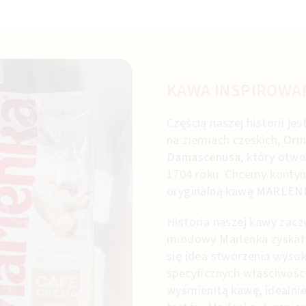
KAWA INSPIROWA
Częścią naszej historii je
na ziemiach czeskich,
Orm
Damascenusa
, który otw
1704 roku. Chcemy kontyn
oryginalną kawę
MARLENKA
Historia naszej kawy zaczę
miodowy Marlenka zyskał 
się idea stworzenia wysok
specyficznych właściwośc
wyśmienitą kawę, idealnie