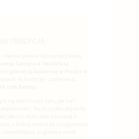
NA TRADYCJĄ
st również pionier konsumpcji kawy
ianina Georgiusa Deodatusa
orzył
pierwszą kawiarnię w Pradze
w
uować tę tradycję i zaoferować
 café Barista
.
ła się wkrótce po tym, jak tort
popularność. Na początku pojawiła
iej jakości mieszanki kawowej o
iach, z której można by przygotować
 uzupełniającą oryginalny smak