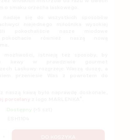
rzez włoskich mistrzów od razu w dwóch
m o smaku orzecha laskowego.
nadaje się do wszystkich sposobów
chwyci niejednego miłośnika wysokiej
śli pokochaliście nasze miodowe
pokochacie również naszą nową
ma.
e możliwości, istnieją też sposoby, by
anie kawy w prawdziwie gourmet
zech Laskowy
rozgrzeje Waszą duszę, a
kiem przeniesie Was z powrotem do
z naszą kawą było naprawdę doskonałe,
®
ej porcelany
z logo MARLENKA
.
Dostępny
(>5 szt)
ESH1104
DO KOSZYKA