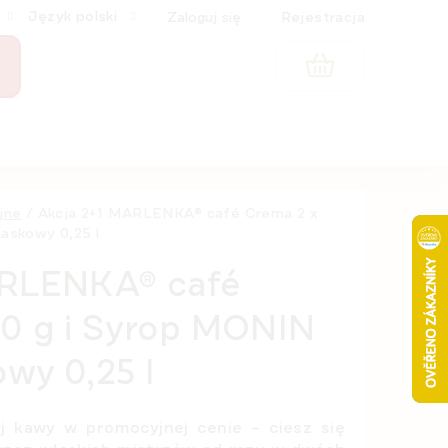
Język polski
Zaloguj się
Rejestracja
KOSZYK
jne
/
Akcja 2+1 MARLENKA® café Crema 2 x
askowy 0,25 l
ARLENKA® café
0 g i Syrop MONIN
wy 0,25 l
j kawy w promocyjnej cenie – ciesz się