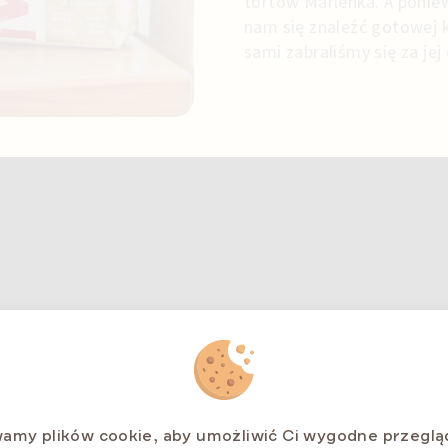
tortów Marlenka. A ponie
nam się znaleźć gotowej 
sami zabraliśmy się za je
amy plików cookie, aby umożliwić Ci wygodne przeglą