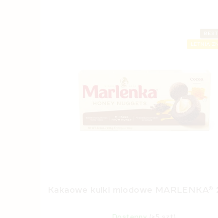
BEST
LETNIA ZN
Kakaowe kulki miodowe MARLENKA® 
Dostępny
(>5 szt)