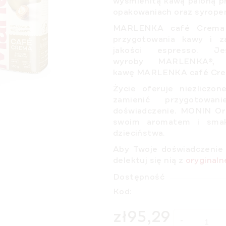
wyśmienitą kawą paloną p
opakowaniach oraz syrope
MARLENKA café Crema
przygotowania kawy i za
jakości espresso. Je
wyroby MARLENKA®, 
kawę MARLENKA café Cre
Życie oferuje niezliczon
zamienić przygotow
doświadczenie.
MONIN Or
swoim aromatem i sma
dzieciństwa.
Aby Twoje doświadczenie 
delektuj się nią z
oryginaln
Dostępność
Kod:
zł95,29