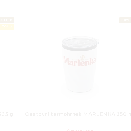
SELLER
NOW
IŻKA ⛱️
235 g
Cestovní termohrnek MARLENKA 350 
Wyprzedane