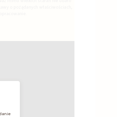
waż mimo wielkich starań nie udało
kawy o pożądanych właściwościach,
j opracowanie.
danie