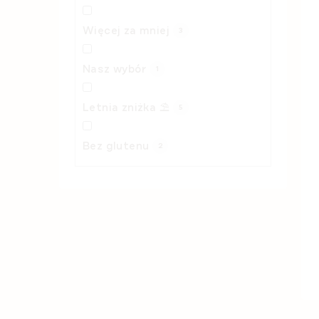
Więcej za mniej
3
Nasz wybór
1
Letnia zniżka ⛱️
5
Bez glutenu
2