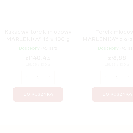
Kakaowy torcik miodowy
Torcik miodo
MARLENKA® 16 x 100 g
MARLENKA® z orz
włoskimi 100
Dostępny
(>5 szt)
Dostępny
(>5 sz
zł140,45
zł8,88
Cena
Cena
zł8,78 / 100 g
zł8,88 / 100 g
jednostkowa:
jednostkowa:
DO KOSZYKA
DO KOSZYKA
K
o
n