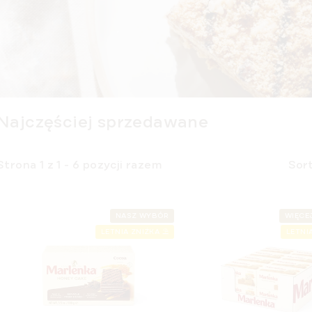
Najczęściej sprzedawane
S
Strona
1
z
1
-
6
pozycji razem
Sor
o
r
L
t
i
NASZ WYBÓR
WIĘCE
o
LETNIA ZNIŻKA ⛱️
LETNIA
s
w
t
a
a
n
p
i
r