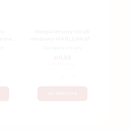
wy
Bezglutenowy torcik
echami
miodowy MARLENKA® z
 g
orzechami włoskimi 100 g
t)
Dostępny
(>5 szt)
zł8,88
Cena
zł8,88 / 100 g
jednostkowa:
DO KOSZYKA