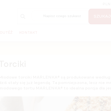
PLN
SZUKAJ
OUTĚŽ
KONTAKT
Torciki
Miodowe torciki MARLENKA® są produkowane według st
dziś stały się już legendą. Ta pomniejszona, lecz nie 
miodowego tortu MARLENKA® to idealna porcja dla jed