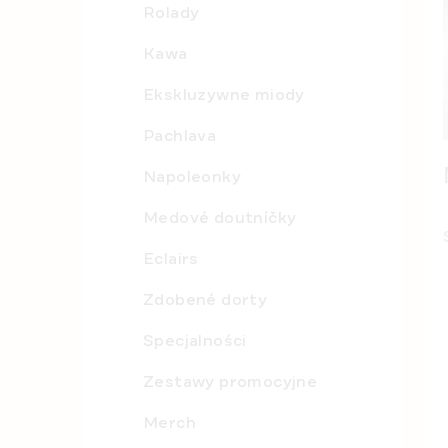
Rolady
n
y
Kawa
Ekskluzywne miody
Pachlava
Napoleonky
Medové doutníčky
Eclairs
Zdobené dorty
Specjalności
Zestawy promocyjne
Merch