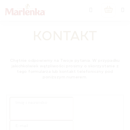
Przejść
Szukaj
do
KOSZYK
treści
KONTAKT
Chętnie odpowiemy na Twoje pytania. W przypadku
jakichkolwiek wątpliwości prosimy o skorzystanie z
tego formularza
lub kontakt telefoniczny pod
poniższym numerem
.
Imię i nazwisko
E-mail