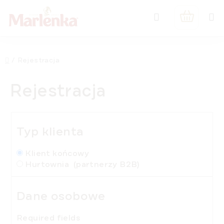
Przejść
Szukaj
do
KOSZYK
treści
Home
/
Rejestracja
Rejestracja
Typ klienta
Klient końcowy
Hurtownia
(partnerzy B2B)
Dane osobowe
Required fields