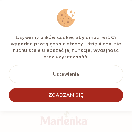
Potwierdzenie
Registrací souhlasíte s
obchodními
podmínkami
a
podmínkami ochrany osobních
Używamy plików cookie, aby umożliwić Ci
údajů
wygodne przeglądanie strony i dzięki analizie
ruchu stale ulepszać jej funkcje, wydajność
oraz użyteczność.
ZAREJESTRUJ SIĘ
Ustawienia
S
t
ZGADZAM SIĘ
o
p
k
a