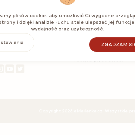
amy plików cookie, aby umożliwić Ci wygodne przeglą
strony i dzięki analizie ruchu stale ulepszać jej funkcje
TAKTUJ SIĘ Z NAMI
O nas
wydajność oraz użyteczność.
Szczegóły zamówienia
info@e-marlenka.pl
stawienia
Regulamin sprzedaży i
ZGADZAM SI
+48 22 153 28 95
reklamacji
Pon.-Pt.: 10:00-14:00 h
Polityka prywatności
Copyright 2026
eMarlenka.cz
. Wszystkie p