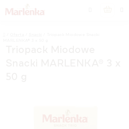
Przejść
Szukaj
do
KOSZYK
treści
Home
/
Oferta
/
Snacki
/
Triopack Miodowe Snacki
MARLENKA® 3 x 50 g
Triopack Miodowe
Snacki MARLENKA® 3 x
50 g