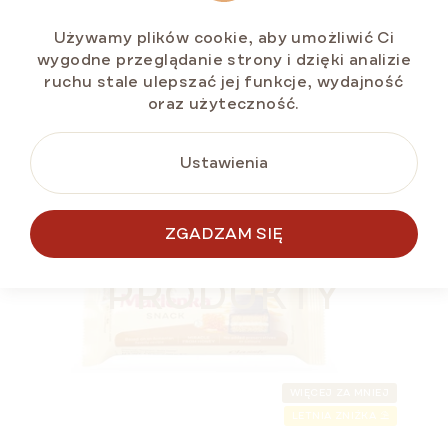
jednostkowa:
Używamy plików cookie, aby umożliwić Ci
wygodne przeglądanie strony i dzięki analizie
ruchu stale ulepszać jej funkcje, wydajność
DO KOSZYKA
oraz użyteczność.
Ustawienia
LETNIA ZNIŻKA ⛱️
ZGADZAM SIĘ
PODOBNE
PRODUKTY
WIĘCEJ ZA MNIEJ
LETNIA ZNIŻKA ⛱️