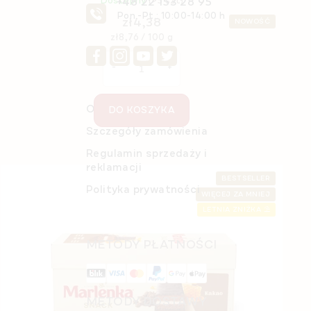
+48 22 153 28 95
Dostępny
(>5 szt)
Pon.-Pt.: 10:00-14:00 h
zł4,38
NOWOŚĆ
Cena
zł8,76 / 100 g
jednostkowa:
O nas
DO KOSZYKA
Szczegóły zamówienia
Regulamin sprzedaży i
reklamacji
BESTSELLER
Polityka prywatności
WIĘCEJ ZA MNIEJ
LETNIA ZNIŻKA ⛱️
Bidon sportowy 650 ml
METODY PŁATNOŚCI
Dostępny
(2 szt)
zł45,99
METODY DOSTAWY