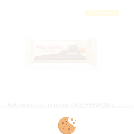
LETNIA ZNIŻKA ⛱️
Kakaowy snack miodowy MARLENKA® 50 g
Dostępny
(>5 szt)
zł4,38
Cena
zł8,76 / 100 g