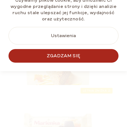
Używamy plików cookie, aby umożliwić Ci
DO KOSZYKA
wygodne przeglądanie strony i dzięki analizie
ruchu stale ulepszać jej funkcje, wydajność
oraz użyteczność.
LETNIA ZNIŻKA ⛱️
Ustawienia
PODOBNE
ZGADZAM SIĘ
PRODUKTY
LETNIA ZNIŻKA ⛱️
Cytrynowy tort miodowy MARLENKA® 800 g