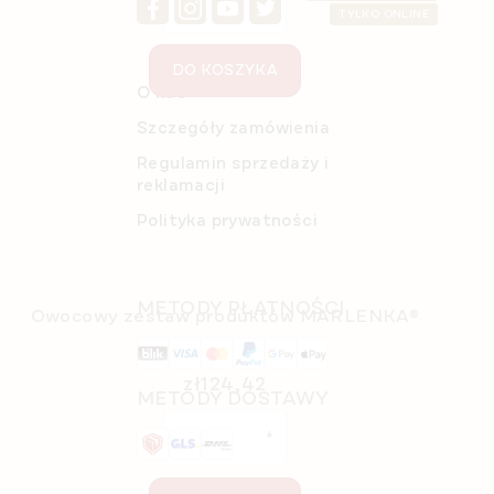
TYLKO ONLINE
DO KOSZYKA
O nas
Szczegóły zamówienia
Regulamin sprzedaży i
reklamacji
Polityka prywatności
METODY PŁATNOŚCI
Owocowy zestaw produktów MARLENKA®
Dostępny
(>5 szt)
zł124,42
METODY DOSTAWY