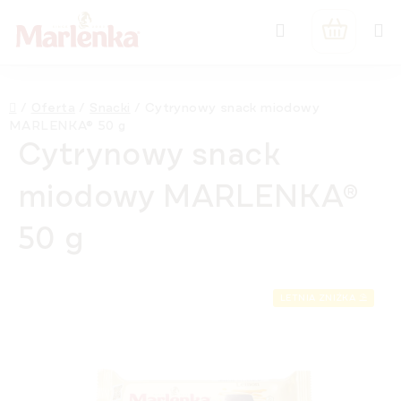
Przejść
Szukaj
do
KOSZYK
treści
Home
/
Oferta
/
Snacki
/
Cytrynowy snack miodowy
MARLENKA® 50 g
Cytrynowy snack
miodowy MARLENKA®
50 g
LETNIA ZNIŻKA ⛱️