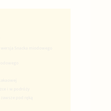
A
a wersja Snacka miodowego
miodowego
 kakaowej
zce i w podróży
 zawsze pod ręką