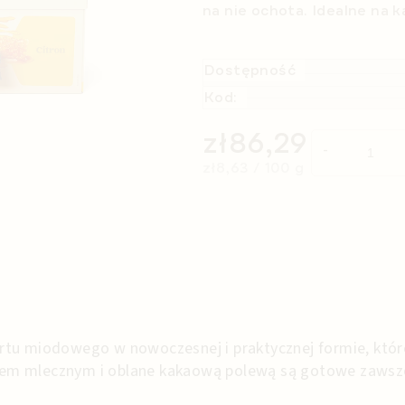
na nie ochota. Idealne na 
Dostępność
Kod:
zł86,29
Cena jednostkowa:
zł8,63 / 100 g
tu miodowego w nowoczesnej i praktycznej formie, które
m mlecznym i oblane kakaową polewą są gotowe zawsze,