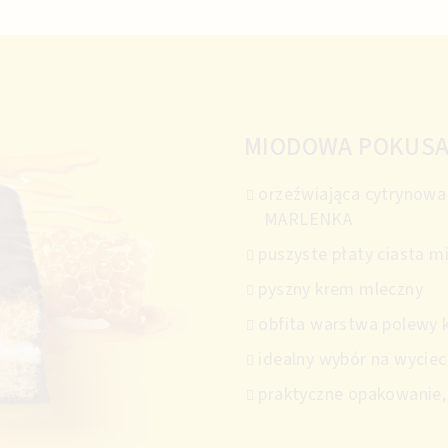
MIODOWA POKUS
orzeźwiająca cytrynow
MARLENKA
puszyste płaty ciasta 
pyszny krem mleczny
obfita warstwa polewy
idealny wybór na wyciec
praktyczne opakowanie,