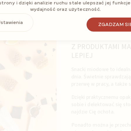
strony i dzięki analizie ruchu stale ulepszać jej funkcje
wydajność oraz użyteczność.
stawienia
ZGADZAM SI
Z PRODUKTAMI MA
LEPIEJ
Snacki miodowe to idealn
dnia. Świetnie sprawdzają
przerwę w pracy, a także
Dzięki praktycznemu opak
sobie i delektować się sł
najdzie Cię ochota.
Ponadto można je przech