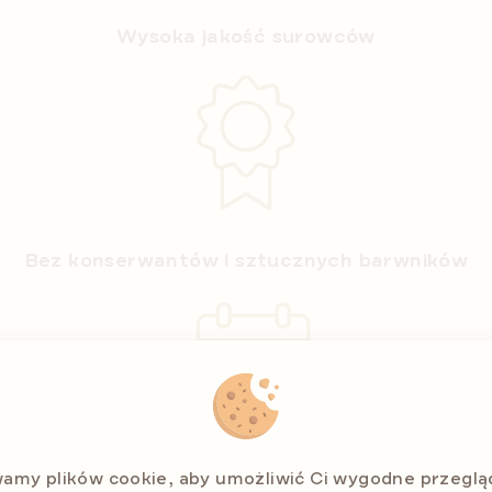
Wysoka jakość surowców
Bez konserwantów i sztucznych barwników
amy plików cookie, aby umożliwić Ci wygodne przeglą
Długa trwałość