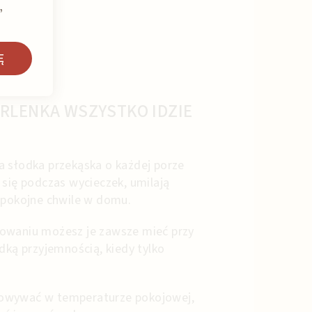
,
Ę
RLENKA WSZYSTKO IDZIE
a słodka przekąska o każdej porze
 się podczas wycieczek, umilają
 spokojne chwile w domu.
owaniu możesz je zawsze mieć przy
odką przyjemnością, kiedy tylko
owywać w temperaturze pokojowej,