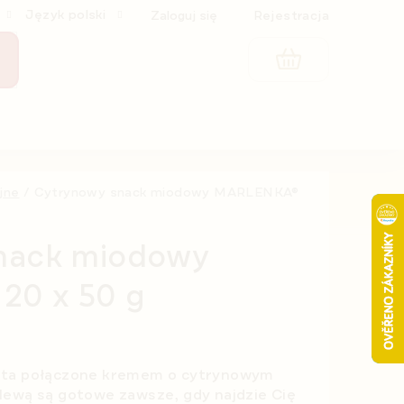
Język polski
Zaloguj się
Rejestracja
KOSZYK
jne
/
Cytrynowy snack miodowy MARLENKA®
nack miodowy
0 x 50 g
sta połączone kremem o cytrynowym
lewą są gotowe zawsze, gdy najdzie Cię