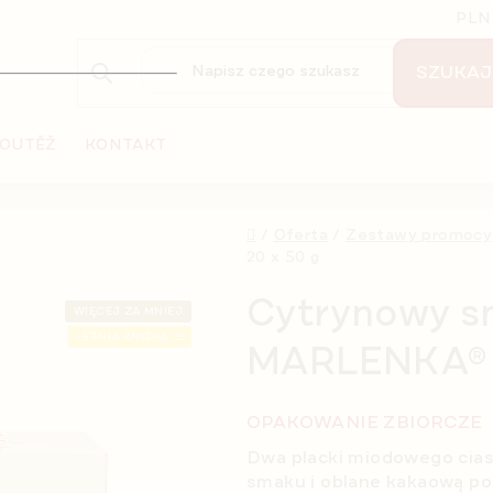
PLN
SZUKAJ
OUTĚŽ
KONTAKT
Home
/
Oferta
/
Zestawy promocy
20 x 50 g
Cytrynowy s
WIĘCEJ ZA MNIEJ
LETNIA ZNIŻKA ⛱️
MARLENKA® 2
OPAKOWANIE ZBIORCZE
Dwa placki miodowego cia
smaku i oblane kakaową po