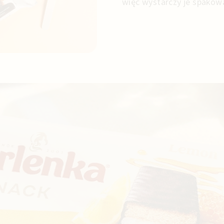
więc wystarczy je spakowa