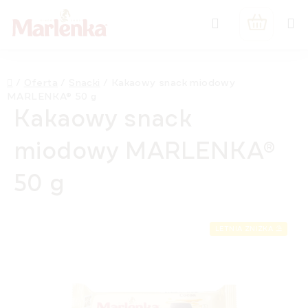
Przejść
Szukaj
do
KOSZYK
treści
Home
/
Oferta
/
Snacki
/
Kakaowy snack miodowy
MARLENKA® 50 g
Kakaowy snack
miodowy MARLENKA®
50 g
LETNIA ZNIŻKA ⛱️