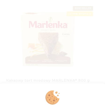
BESTSELLER
LETNIA ZNIŻKA ⛱️
Kakaowy tort miodowy MARLENKA® 800 g
Dostępny
(>5 szt)
zł48,03
Cena
zł6 / 100 g
jednostkowa: