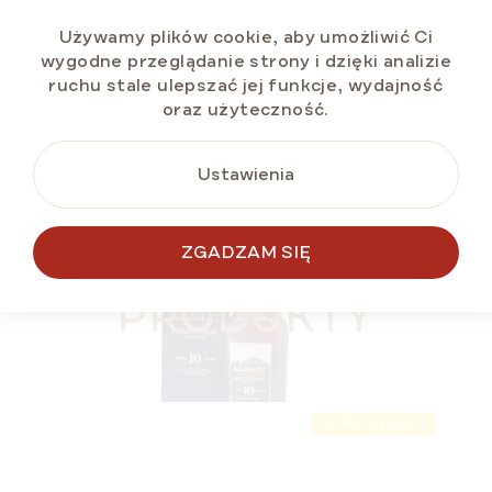
Używamy plików cookie, aby umożliwić Ci
wygodne przeglądanie strony i dzięki analizie
ruchu stale ulepszać jej funkcje, wydajność
DO KOSZYKA
oraz użyteczność.
Ustawienia
POMYSŁ NA
PREZENT 🎁
PODOBNE
ZGADZAM SIĘ
PRODUKTY
LETNIA ZNIŻKA ⛱️