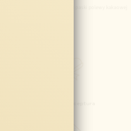
paski polewy kakaowej
Tradycyjna receptura