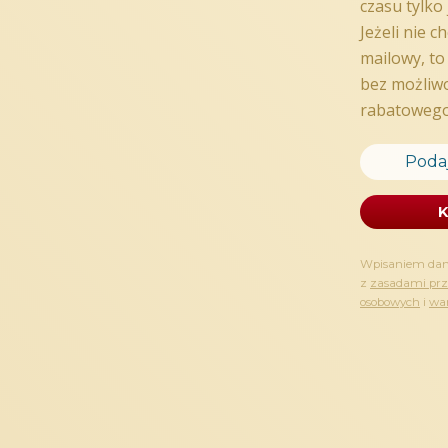
Wyjątkowość tortu polega nie tylko
kwadratowym kształcie, który wyra
MARLENKA są chronione znakiem tow
w ten sposób. Jest to zatem prawdz