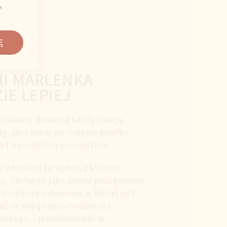
,
Ę
I MARLENKA
IE LEPIEJ
 idealny deser na każdą okazję.
ty, jako deser po dobrym posiłku,
ort na rodzinną uroczystość.
 włoskimi to wybór, z którym
kę. Zachwyci jako słodki poczęstunek
atmosferze ochronnej, w której jest
ać ze sobą samochodem, na
skowego, i przechowywać w