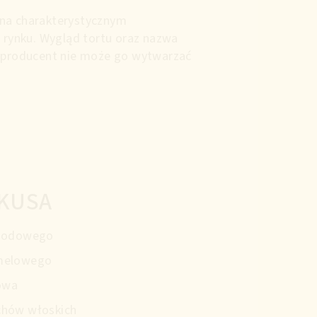
 na charakterystycznym
rynku. Wygląd tortu oraz nazwa
 producent nie może go wytwarzać
KUSA
miodowego
rmelowego
owa
chów włoskich