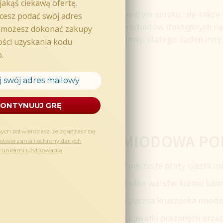
 na jego niepowtarzalnym, wyśmienitym smaku, ale także
źnie odróżnia go od podobnych produktów dostępnych na 
arowym należącym do naszej firmy, dlatego żaden inny
iwy oryginał.
MIODOWA PO
puszyste płaty ciasta 
kilka warstw kremu ka
pyszna kruszonka miod
kawałki prażonych orze