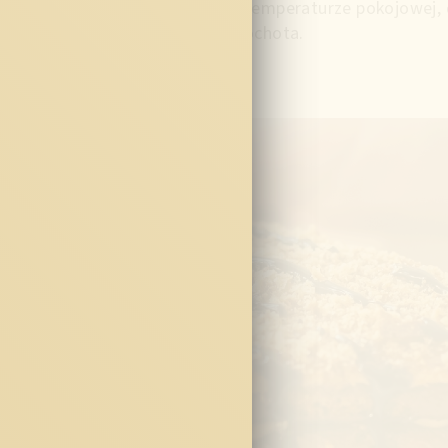
temperaturze pokojowej, d
ochota.