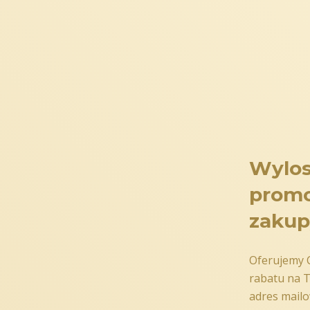
CUD Z MIODU
Torty miodowe MARLENKA® są produko
Korzenie tortu miodowego sięgają p
produkcji, który był przekazywany 
oryginalnej receptury, której dokła