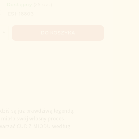
Dostępny
(>5 szt)
ESH18803
DO KOSZYKA
ziś są już prawdziwą legendą.
i miała swój własny proces
wytwarzać CUD Z MIODU według