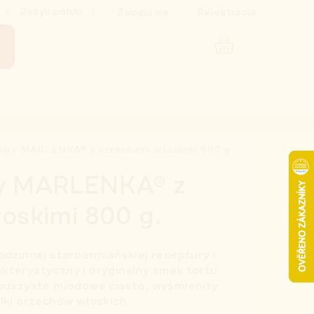
Język polski
Zaloguj się
Rejestracja
KOSZYK
owy MARLENKA® z orzechami włoskimi 800 g.
wy MARLENKA® z
oskimi 800 g.
dzinnej staroormiańskiej receptury i
rakterystyczny i oryginalny smak tortu
puszyste miodowe ciasto, wyśmienity
ki orzechów włoskich.