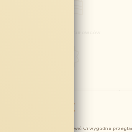
Wysoka jakość surowców
Bez konserwantów i sztucznych barwników
amy plików cookie, aby umożliwić Ci wygodne przeglą