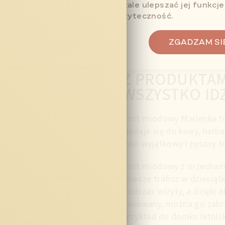
strony i dzięki analizie ruchu stale ulepszać jej funkcje
wydajność oraz użyteczność.
Długa trwałość
stawienia
ZGADZAM SI
Z PRODUKTAM
WSZYSTKO IDZ
Tort miodowy Marlenka to
Nadaje się do kawy, herba
jako wyjątkowy i pyszny t
Tort miodowy z orzechami
zawsze trafisz w dziesiąt
podczas wizyty, a dzięki 
pakowany, można go zabr
przykład do domku letni