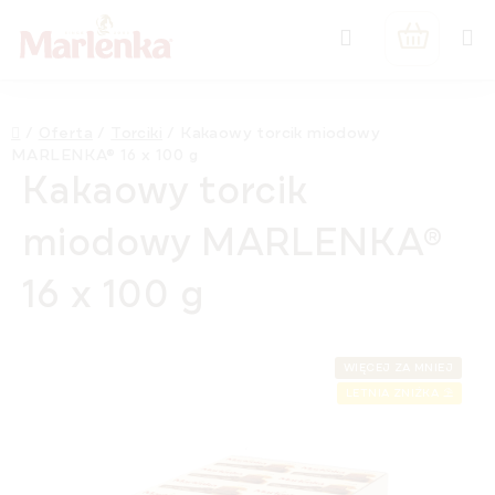
Przejść
Szukaj
do
KOSZYK
treści
Home
/
Oferta
/
Torciki
/
Kakaowy torcik miodowy
MARLENKA® 16 x 100 g
Kakaowy torcik
miodowy MARLENKA®
16 x 100 g
WIĘCEJ ZA MNIEJ
LETNIA ZNIŻKA ⛱️