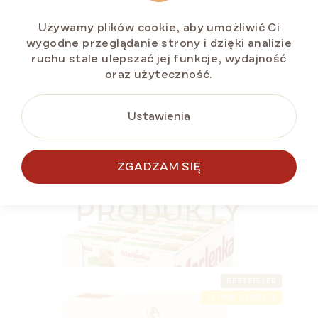
Cena
zł8,78 / 100 g
jednostkowa:
Używamy plików cookie, aby umożliwić Ci
wygodne przeglądanie strony i dzięki analizie
ruchu stale ulepszać jej funkcje, wydajność
oraz użyteczność.
DO KOSZYKA
Ustawienia
WIĘCEJ ZA MNIEJ
ZGADZAM SIĘ
PODOBNE
BEZ GLUTENU
PRODUKTY
BESTSELLER
LETNIA ZNIŻKA ⛱️