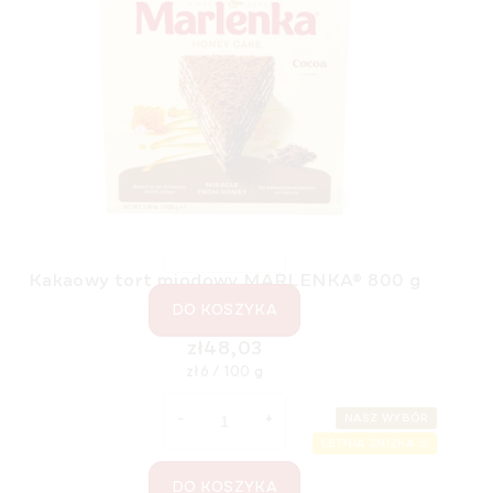
Bezglutenowy torcik miodowy MARLENKA® z
orzechami włoskimi 16 x 100 g
Dostępny
(>5 szt)
zł140,45
Cena
zł8,78 / 100 g
jednostkowa:
Kakaowy tort miodowy MARLENKA® 800 g
DO KOSZYKA
Dostępny
(>5 szt)
zł48,03
Cena
zł6 / 100 g
jednostkowa:
NASZ WYBÓR
LETNIA ZNIŻKA ⛱️
DO KOSZYKA