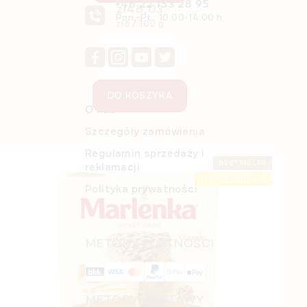
+48 22 153 28 95
zł48,03
Pon.-Pt.: 10:00-14:00 h
Cena
zł6 / 100 g
jednostkowa:
DO KOSZYKA
O nas
Szczegóły zamówienia
Regulamin sprzedaży i
BESTSELLER
reklamacji
LETNIA ZNIŻKA ⛱️
Polityka prywatności
METODY PŁATNOŚCI
METODY DOSTAWY