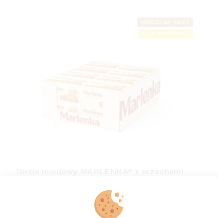
WIĘCEJ ZA MNIEJ
LETNIA ZNIŻKA ⛱️
Torcik miodowy MARLENKA® z orzechami
włoskimi 16 x 100 g
Dostępny
(>5 szt)
zł140,45