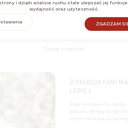
strony i dzięki analizie ruchu stale ulepszać jej funkcje
wydajność oraz użyteczność.
stawienia
ZGADZAM SI
Długa trwałość
Z PRODUKTAMI MA
LEPIEJ
Kulki miodowe to idealny 
prezent. Wersją bezglute
osoby cierpiące na celiakię