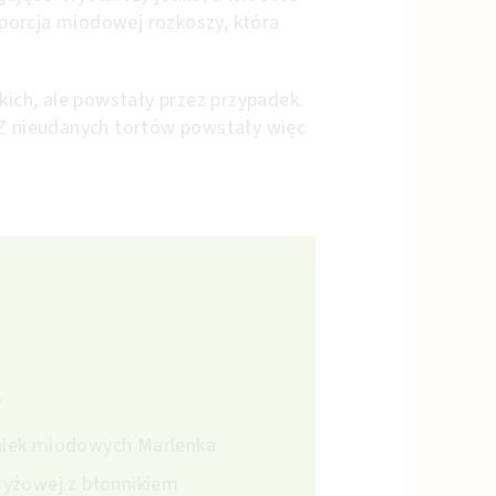
 porcja miodowej rozkoszy, która
ch, ale powstały przez przypadek.
 Z nieudanych tortów powstały więc
A
ulek miodowych Marlenka
ryżowej z błonnikiem