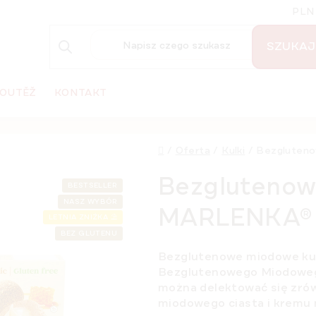
PLN
SZUKAJ
OUTĚŽ
KONTAKT
Home
/
Oferta
/
Kulki
/
Bezgluteno
Bezglutenow
BESTSELLER
NASZ WYBÓR
MARLENKA® 
LETNIA ZNIŻKA ⛱️
BEZ GLUTENU
Bezglutenowe miodowe kulk
Bezglutenowego Miodoweg
można delektować się zró
miodowego ciasta i kremu