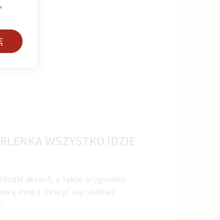
,
Ę
RLENKA WSZYSTKO IDZIE
słodki akcent, a także oryginalny
nową mogą cieszyć się również
.