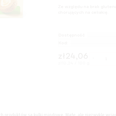
Ze względu na brak glutenu
chorujących na celiakię.
Dostępność
Kod:
zł24,06
Cena jednostkowa:
zł10,24 / 100 g
ch produktów są kulki miodowe. Małe, ale niezwykle wcią