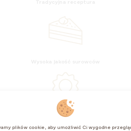
Tradycyjna receptura
Wysoka jakość surowców
Bez konserwantów i sztucznych barwników
amy plików cookie, aby umożliwić Ci wygodne przeglą