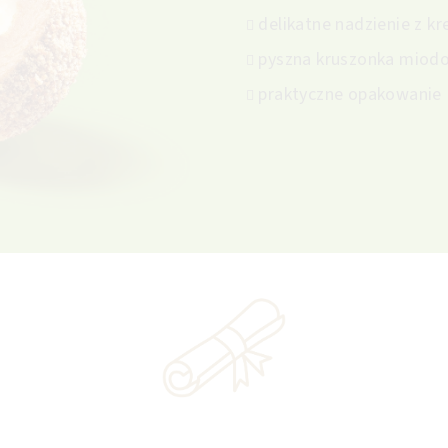
delikatne nadzienie z 
pyszna kruszonka miod
praktyczne opakowanie