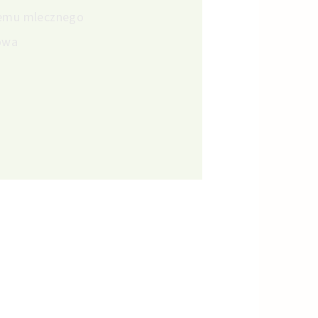
kremu mlecznego
owa