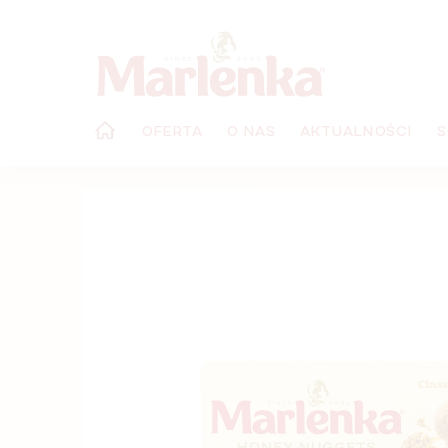
Przejść
do
treści
OFERTA
O NAS
AKTUALNOŚCI
S