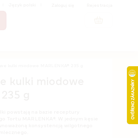
Język polski
Zaloguj się
Rejestracja
KOSZYK
we kulki miodowe MARLENKA® 235 g
e kulki miodowe
235 g
i powstają na bazie receptury
o Tortu MARLENKA®. W jednym kęsie
wnoważoną konsystencją wilgotnego
 mlecznego.