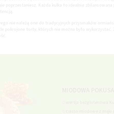
 nie poprzestaniesz. Każda kulka to idealnie zbilansowana
stencją.
go nie należą one do tradycyjnych przysmaków ormiański
le pokrojone torty, których nie można było wykorzystać.
ość.
MIODOWA POKUS
wersja bezglutenowa K
ciasto miodowe z mąki 