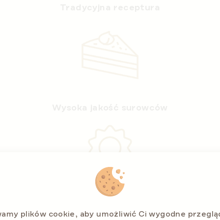
Tradycyjna receptura
Wysoka jakość surowców
Bez konserwantów i sztucznych barwników
amy plików cookie, aby umożliwić Ci wygodne przeglą