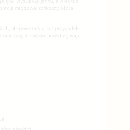
gające. Wystarczy jedna, a wkrótce
 porcja miodowej rozkoszy, która
ch, ale powstały przez przypadek.
 Z nieudanych tortów powstały więc
A
we
chów włoskich