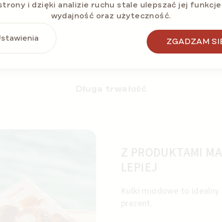
strony i dzięki analizie ruchu stale ulepszać jej funkcje
wydajność oraz użyteczność.
stawienia
ZGADZAM SI
Długa trwałość
Z PRODUKTAMI MA
LEPIEJ
Kulki miodowe to idealny 
prezent.