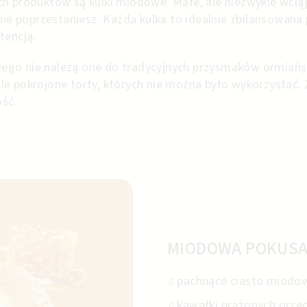
ch produktów są kulki miodowe. Małe, ale niezwykle wcią
 nie poprzestaniesz. Każda kulka to idealnie zbilansowana
stencją.
go nie należą one do tradycyjnych przysmaków ormiański
le pokrojone torty, których nie można było wykorzystać.
ość.
MIODOWA POKUS
pachnące ciasto miodo
kawałki prażonych orze