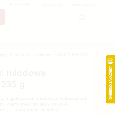
Język polski
Zaloguj się
Rejestracja
KOSZYK
jne
/
Duopack Kulki miodowe MARLENKA® 235
ki miodowe
235 g
ednym opakowaniu miodowych kuleczek od
czy. Warto mieć drugie w zapasie.
erty – kupuj więcej za mniej!