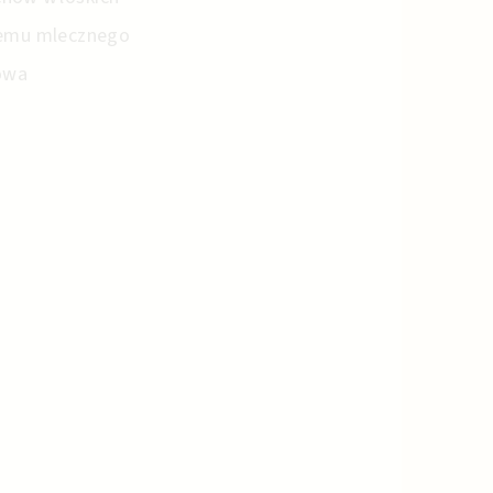
kremu mlecznego
owa