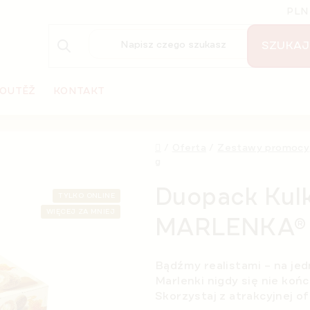
PLN
SZUKAJ
OUTĚŽ
KONTAKT
Home
/
Oferta
/
Zestawy promocy
g
Duopack Kul
TYLKO ONLINE
WIĘCEJ ZA MNIEJ
MARLENKA® 
Bądźmy realistami – na j
Marlenki nigdy się nie koń
Skorzystaj z atrakcyjnej of