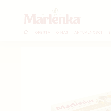
Przejść
do
treści
OFERTA
O NAS
AKTUALNOŚCI
S