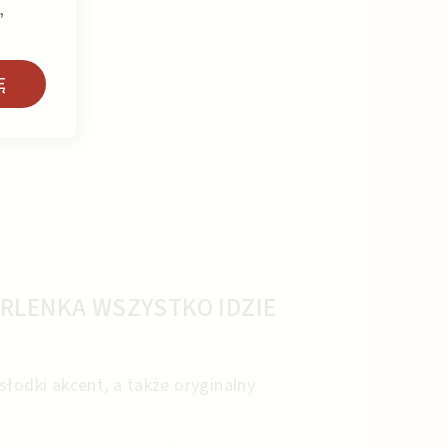
,
Ę
RLENKA WSZYSTKO IDZIE
słodki akcent, a także oryginalny