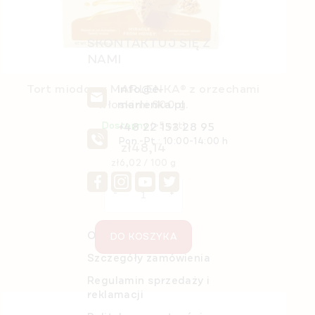
SKONTAKTUJ SIĘ Z
NAMI
info@e-
Tort miodowy MARLENKA® z orzechami
marlenka.pl
włoskimi 800 g.
+48 22 153 28 95
Dostępny
(>5 szt)
Pon.-Pt.: 10:00-14:00 h
zł48,14
Cena
zł6,02 / 100 g
jednostkowa:
O nas
DO KOSZYKA
Szczegóły zamówienia
Regulamin sprzedaży i
reklamacji