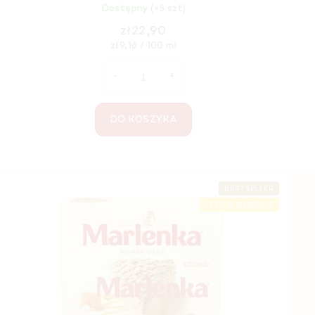
Dostępny
(>5 szt)
zł22,90
Cena
zł9,16 / 100 ml
jednostkowa:
DO KOSZYKA
S
BESTSELLER
LETNIA ZNIŻKA ⛱️
t
o
p
k
a