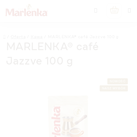
Przejść
Szukaj
do
KOSZYK
treści
Home
/
Oferta
/
Kawa
/
MARLENKA® café Jazzve 100 g
MARLENKA® café
Jazzve 100 g
NOWOŚĆ
NASZ WYBÓR