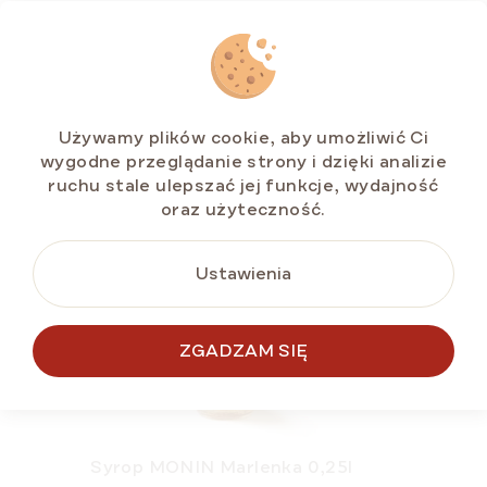
POWIĄZANE
Używamy plików cookie, aby umożliwić Ci
NOWOŚĆ
wygodne przeglądanie strony i dzięki analizie
ruchu stale ulepszać jej funkcje, wydajność
oraz użyteczność.
Ustawienia
ZGADZAM SIĘ
Syrop MONIN Marlenka 0,25l