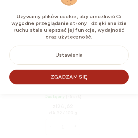
Używamy plików cookie, aby umożliwić Ci
wygodne przeglądanie strony i dzięki analizie
ruchu stale ulepszać jej funkcje, wydajność
oraz użyteczność.
Ustawienia
ZGADZAM SIĘ
Miód wielokwiatowy Fulmer 500 g
Dostępny
(>5 szt)
zł24,62
Cena
zł4,92 / 100 g
jednostkowa: