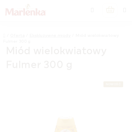
Przejść
Szukaj
do
KOSZYK
treści
Home
/
Oferta
/
Ekskluzywne miody
/
Miód wielokwiatowy
Fulmer 300 g
Miód wielokwiatowy
Fulmer 300 g
NOWOŚĆ