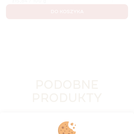
Cena jednostkowa:
zł5,84 / 100 g
DO KOSZYKA
PODOBNE
PRODUKTY
NOWOŚĆ
BESTSELLER