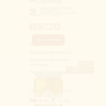
marlenka.pl
Dostępny
(>5 szt)
+48 22 153 28 95
zł24,62
Pon.-Pt.: 10:00-14:00 h
Cena
zł4,92 / 100 g
jednostkowa:
DO KOSZYKA
O nas
Szczegóły zamówienia
Regulamin sprzedaży i
NOWOŚĆ
reklamacji
POMYSŁ NA
PREZENT 🎁
Polityka prywatności
METODY PŁATNOŚCI