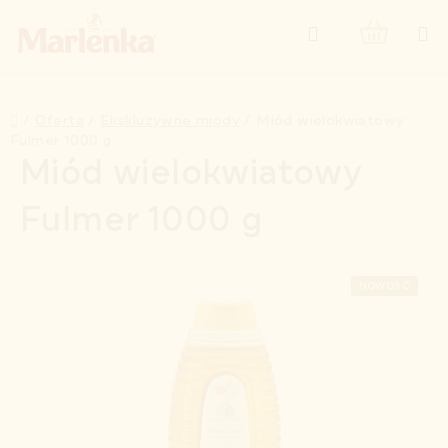
Przejść
Szukaj
do
KOSZYK
treści
Home
/
Oferta
/
Ekskluzywne miody
/
Miód wielokwiatowy
Fulmer 1000 g
Miód wielokwiatowy
Fulmer 1000 g
NOWOŚĆ