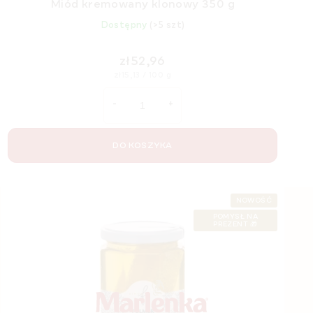
Miód kremowany klonowy 350 g
Dostępny
(>5 szt)
zł52,96
Cena
zł15,13 / 100 g
jednostkowa:
DO KOSZYKA
NOWOŚĆ
S
POMYSŁ NA
t
PREZENT 🎁
o
p
k
a