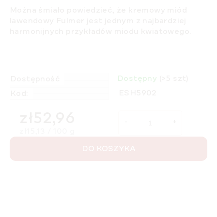
Można śmiało powiedzieć, że kremowy miód
lawendowy Fulmer jest jednym z najbardziej
harmonijnych przykładów miodu kwiatowego.
Dostępny
(>5 szt)
Dostępność
ESH5902
Kod:
zł52,96
Cena jednostkowa:
zł15,13 / 100 g
DO KOSZYKA