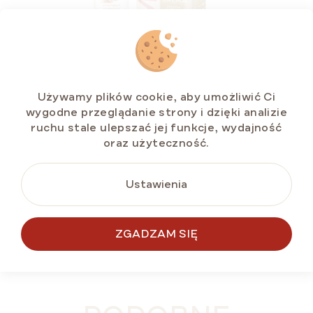
Duopack MARLENKA® - café Crema 500 g a
Syrop MONIN Karmel
Używamy plików cookie, aby umożliwić Ci
Dostępny
(>5 szt)
wygodne przeglądanie strony i dzięki analizie
ruchu stale ulepszać jej funkcje, wydajność
oraz użyteczność.
zł65,36
Ustawienia
DO KOSZYKA
ZGADZAM SIĘ