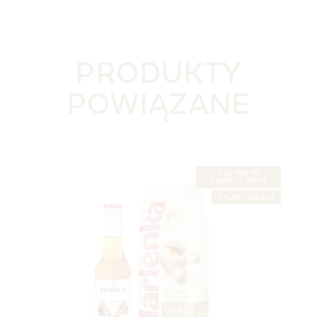
PRODUKTY
POWIĄZANE
ZESTAW W
DOBREJ CENIE
TYLKO ONLINE