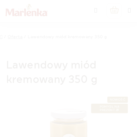
Przejść
Szukaj
do
KOSZYK
treści
Home
/
Oferta
/
Lawendowy miód kremowany 350 g
Lawendowy miód
kremowany 350 g
NOWOŚĆ
POMYSŁ NA
PREZENT 🎁