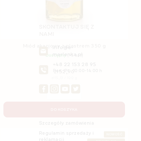
SKONTAKTUJ SIĘ Z
NAMI
Miód akacjowy z plastrem 350 g
info@e-
marlenka.pl
Dostępny
(>5 szt)
+48 22 153 28 95
zł52,96
Pon.-Pt.: 10:00-14:00 h
Cena
zł15,13 / 100 g
jednostkowa:
DO KOSZYKA
O nas
Szczegóły zamówienia
Regulamin sprzedaży i
NOWOŚĆ
reklamacji