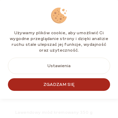
PRODUKTY
NOWOŚĆ
Używamy plików cookie, aby umożliwić Ci
POMYSŁ NA
wygodne przeglądanie strony i dzięki analizie
PREZENT 🎁
ruchu stale ulepszać jej funkcje, wydajność
oraz użyteczność.
Ustawienia
ZGADZAM SIĘ
Lawendowy miód kremowany 350 g