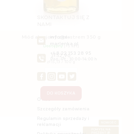
SKONTAKTUJ SIĘ Z
NAMI
info@e-
Miód akacjowy z plastrem 350 g
marlenka.pl
Dostępny
(>5 szt)
+48 22 153 28 95
zł52,96
Pon.-Pt.: 10:00-14:00 h
Cena
zł15,13 / 100 g
jednostkowa:
DO KOSZYKA
O nas
Szczegóły zamówienia
Regulamin sprzedaży i
NOWOŚĆ
reklamacji
POMYSŁ NA
PREZENT 🎁