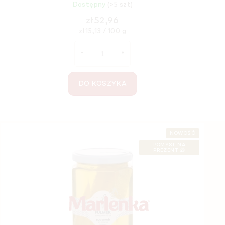
Dostępny
(>5 szt)
zł52,96
Cena
zł15,13 / 100 g
jednostkowa:
DO KOSZYKA
S
NOWOŚĆ
POMYSŁ NA
t
PREZENT 🎁
o
p
k
a