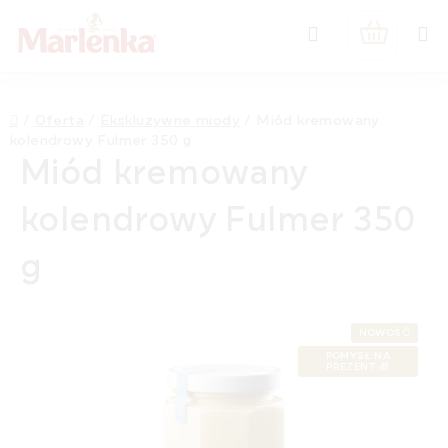
Przejść
Szukaj
do
KOSZYK
treści
Home
/
Oferta
/
Ekskluzywne miody
/
Miód kremowany
kolendrowy Fulmer 350 g
Miód kremowany
kolendrowy Fulmer 350
g
NOWOŚĆ
POMYSŁ NA
PREZENT 🎁