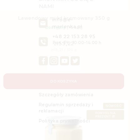
NAMI
Lawendowy miód kremowany 350 g
info@e-
marlenka.pl
Dostępny
(>5 szt)
+48 22 153 28 95
zł53,22
Pon.-Pt.: 10:00-14:00 h
Cena
zł15,21 / 100 g
jednostkowa:
DO KOSZYKA
O nas
Szczegóły zamówienia
Regulamin sprzedaży i
NOWOŚĆ
reklamacji
POMYSŁ NA
PREZENT 🎁
Polityka prywatności