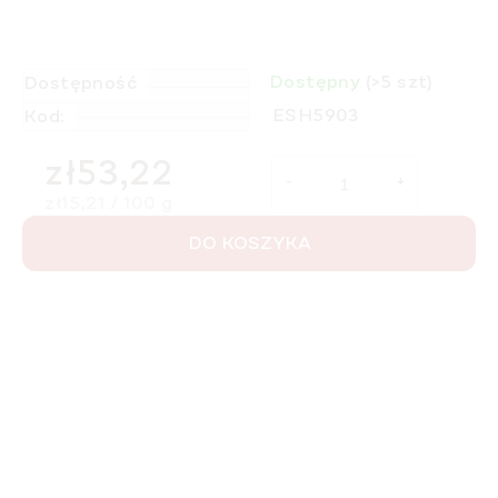
Dostępny
(>5 szt)
Dostępność
ESH5903
Kod:
zł53,22
Cena jednostkowa:
zł15,21 / 100 g
DO KOSZYKA