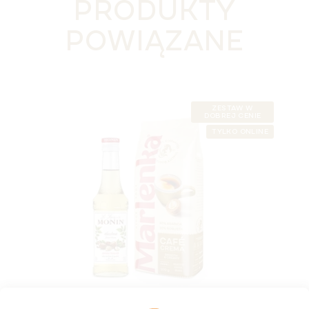
PRODUKTY
POWIĄZANE
ZESTAW W
DOBREJ CENIE
TYLKO ONLINE