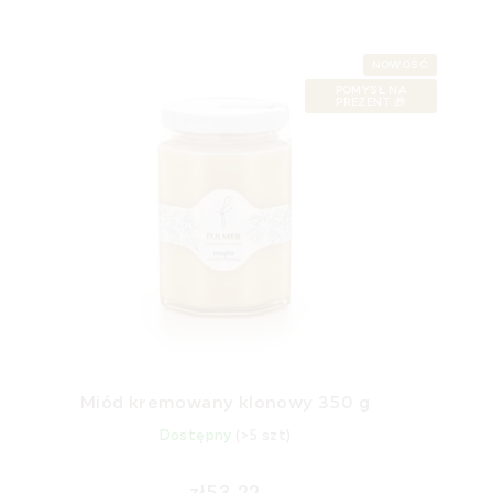
NOWOŚĆ
POMYSŁ NA
PREZENT 🎁
Miód kremowany klonowy 350 g
Dostępny
(>5 szt)
zł53,22