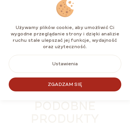
Duopack MARLENKA® - café Crema 500 g a
Syrop MONIN Orzech Laskowy
Dostępny
(>5 szt)
Używamy plików cookie, aby umożliwić Ci
wygodne przeglądanie strony i dzięki analizie
zł65,68
ruchu stale ulepszać jej funkcje, wydajność
oraz użyteczność.
Ustawienia
DO KOSZYKA
ZGADZAM SIĘ
PODOBNE
PRODUKTY