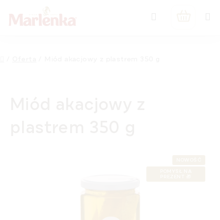
Przejść
Szukaj
do
KOSZYK
treści
Home
/
Oferta
/
Miód akacjowy z plastrem 350 g
Miód akacjowy z
plastrem 350 g
NOWOŚĆ
POMYSŁ NA
PREZENT 🎁