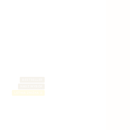
BESTSELLER
NASZ WYBÓR
LETNIA ZNIŻKA ⛱️