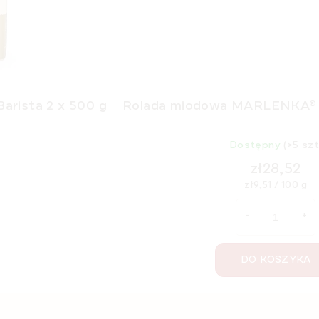
rista 2 x 500 g
Rolada miodowa MARLENKA® z
Dostępny
(>5 szt
zł28,52
Cena
zł9,51 / 100 g
jednostkowa:
DO KOSZYKA