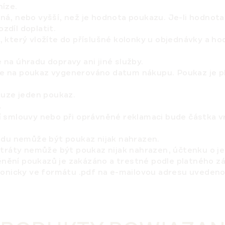
níze.
ná, nebo vyšší, než je hodnota poukazu.
Je-li hodnota
zdíl doplatit.
 který vložíte do příslušné kolonky u objednávky a h
na úhradu dopravy ani jiné služby.
 na poukaz vygenerováno datum nákupu. Poukaz je pl
ouze jeden poukaz.
.
í smlouvy nebo při oprávněné reklamaci bude částka 
ódu nemůže být poukaz nijak nahrazen.
ztráty nemůže být poukaz nijak nahrazen, účtenku o 
nění poukazů je zakázáno a trestné podle platného z
ronicky ve formátu .pdf na e-mailovou adresu uvedeno