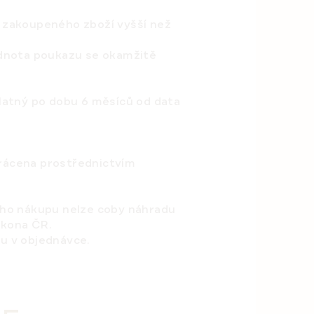
 zakoupeného zboží vyšší než
odnota poukazu se okamžitě
atný po dobu 6 měsíců od data
vrácena prostřednictvím
jeho nákupu nelze coby náhradu
ákona ČR.
u v objednávce.