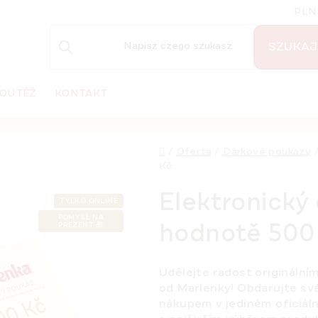
PLN
SZUKAJ
OUTĚŽ
KONTAKT
Home
/
Oferta
/
Dárkové poukazy
Kč
Elektronický
TYLKO ONLINE
POMYSŁ NA
hodnotě 500
PREZENT 🎁
Udělejte radost origináln
od Marlenky! Obdarujte sv
nákupem v jediném oficiál