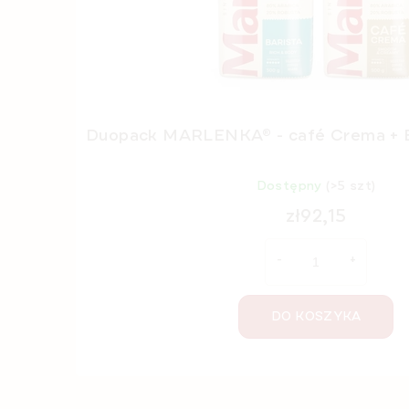
Duopack MARLENKA® - café Crema + Ba
Dostępny
(>5 szt)
zł92,15
DO KOSZYKA