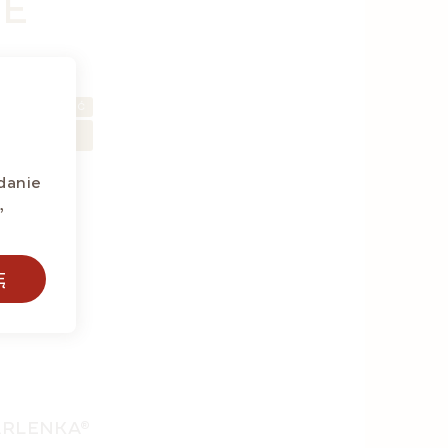
NE
NOWOŚĆ
POMYSŁ NA
PREZENT 🎁
danie
,
Ę
MARLENKA®