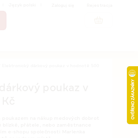
Język polski
Zaloguj się
Rejestracja
KOSZYK
/
Elektronický dárkový poukaz v hodnotě 500
 dárkový poukaz v
 Kč
ím poukazem na nákup medových dobrot
é blízké, přátele, nebo zaměstnance
ním e-shopu společnosti Marlenka