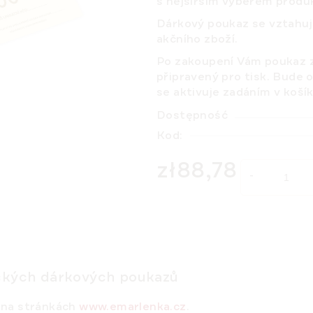
s nejširším výběrem produ
Dárkový poukaz se vztahu
akčního zboží.
Po zakoupení Vám poukaz z
připravený pro tisk. Bude 
se aktivuje zadáním v košík
Dostępność
Kod:
zł88,78
Cena jednostkowa:
ických dárkových poukazů
 na stránkách
www.emarlenka.cz
.