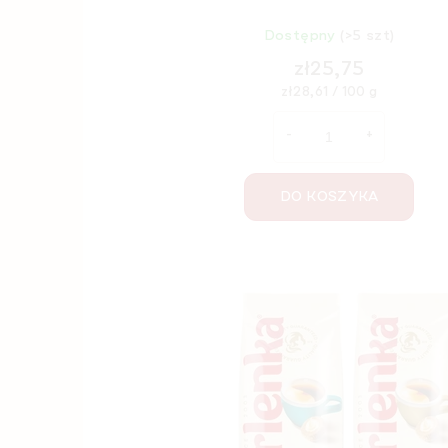
Dostępny
(>5 szt)
zł25,75
Cena
zł28,61 / 100 g
jednostkowa:
DO KOSZYKA