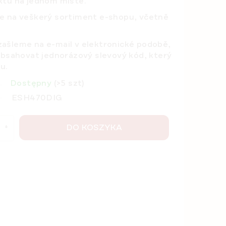
ktů na jednom místě.
je na
veškerý sortiment
e-shopu, včetně
ašleme na e-mail v elektronické podobě,
obsahovat jednorázový slevový kód, který
u.
Dostępny
(>5 szt)
ESH470DIG
DO KOSZYKA