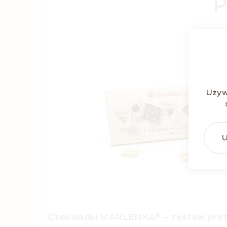
P
Używ
U
Czekoladki MARLENKA® – zestaw pre