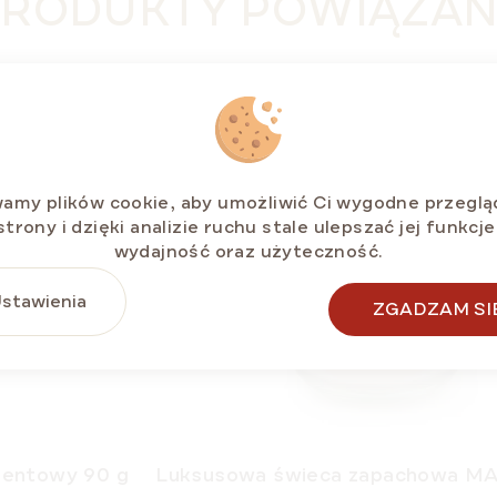
RODUKTY POWIĄZA
POMYSŁ NA
PREZENT 🎁
amy plików cookie, aby umożliwić Ci wygodne przeglą
strony i dzięki analizie ruchu stale ulepszać jej funkcje
wydajność oraz użyteczność.
stawienia
ZGADZAM SI
zentowy 90 g
Luksusowa świeca zapachowa 