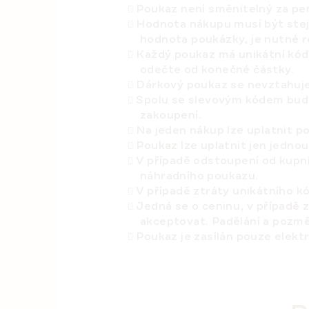
Poukaz není směnitelný za pe
Hodnota nákupu musí být stej
hodnota poukázky, je nutné ro
Každý poukaz má unikátní kód,
odečte od konečné částky.
Dárkový poukaz se nevztahuje 
Spolu se slevovým kódem bude
zakoupení.
Na jeden nákup lze uplatnit p
Poukaz lze uplatnit jen jednou
V případě odstoupení od kupn
náhradního poukazu.
V případě ztráty unikátního k
Jedná se o ceninu, v případě 
akceptovat. Padělání a pozmě
Poukaz je zasílán pouze elekt