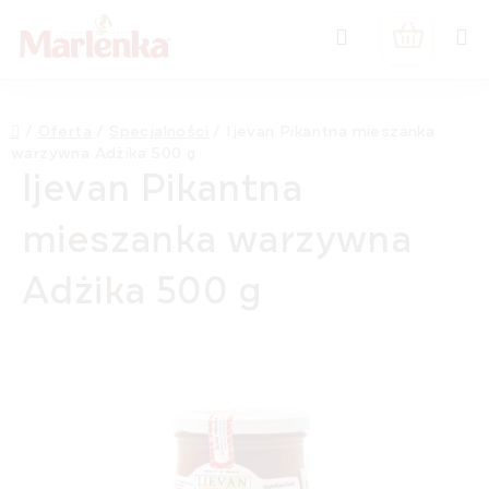
Przejść
Szukaj
do
KOSZYK
treści
Home
/
Oferta
/
Specjalności
/
Ijevan Pikantna mieszanka
warzywna Adżika 500 g
Ijevan Pikantna
mieszanka warzywna
Adżika 500 g