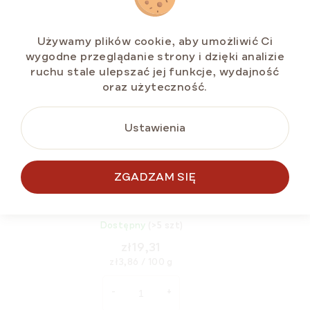
Używamy plików cookie, aby umożliwić Ci
wygodne przeglądanie strony i dzięki analizie
ruchu stale ulepszać jej funkcje, wydajność
oraz użyteczność.
Ustawienia
ZGADZAM SIĘ
Ijevan Kawior z bakłażana 500 g
Dostępny
(>5 szt)
zł19,31
Cena
zł3,86 / 100 g
jednostkowa: