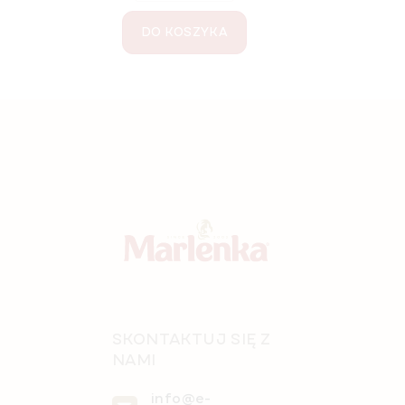
DO KOSZYKA
S
t
o
p
k
a
SKONTAKTUJ SIĘ Z
NAMI
info@e-