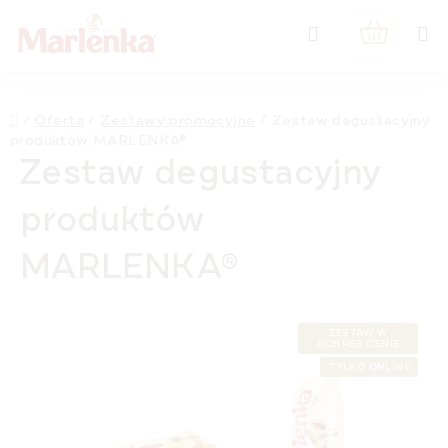
Przejść
Szukaj
do
KOSZYK
treści
Home
/
Oferta
/
Zestawy promocyjne
/
Zestaw degustacyjny
produktów MARLENKA®
Zestaw degustacyjny
produktów
MARLENKA®
ZESTAW W
DOBREJ CENIE
TYLKO ONLINE