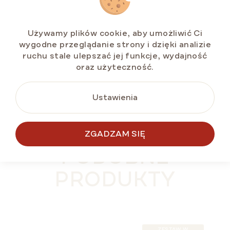
zł86,83
Cena
zł8,68 / 100 g
jednostkowa:
Używamy plików cookie, aby umożliwić Ci
wygodne przeglądanie strony i dzięki analizie
ruchu stale ulepszać jej funkcje, wydajność
oraz użyteczność.
DO KOSZYKA
Ustawienia
ZGADZAM SIĘ
PODOBNE
PRODUKTY
ZESTAW W