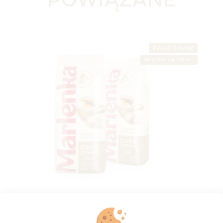
POWIĄZANE
TYLKO ONLINE
WIĘCEJ ZA MNIEJ
Duopack MARLENKA® café Crema 2 x 500 g
Dostępny
(>5 szt)