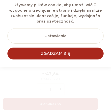
Używamy plików cookie, aby umożliwić Ci
wygodne przeglądanie strony i dzięki analizie
ruchu stale ulepszać jej funkcje, wydajność
oraz użyteczność.
Ustawienia
ZGADZAM SIĘ
MARLENKA® café Crema 500 g
Dostępny
(>5 szt)
zł47,64
Cena
zł9,53 / 100 g
jednostkowa:
DO KOSZYKA