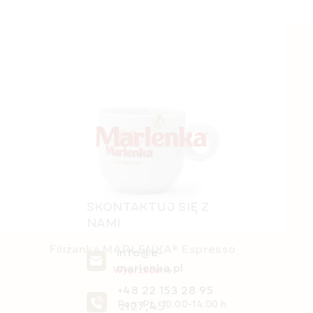
S
t
o
p
k
a
SKONTAKTUJ SIĘ Z
NAMI
Filiżanka MARLENKA® Espresso
info@e-
marlenka.pl
Wyprzedane
+48 22 153 28 95
zł27,45
Pon.-Pt.: 10:00-14:00 h