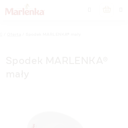
Przejść
Szukaj
do
KOSZYK
treści
Home
/
Oferta
/
Spodek MARLENKA® mały
Spodek MARLENKA®
mały