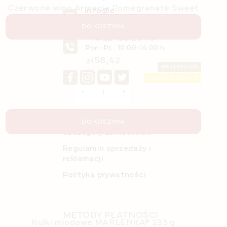
Czerwone wino Armenia Pomegranate Sweet
info@e-
0,75 l
marlenka.pl
DO KOSZYKA
Dostępny
(>5 szt)
+48 22 153 28 95
Pon.-Pt.: 10:00-14:00 h
zł58,42
BESTSELLER
Cena
zł77,89 / 1 l
jednostkowa:
LETNIA ZNIŻKA ⛱️
O nas
DO KOSZYKA
Szczegóły zamówienia
Regulamin sprzedaży i
reklamacji
Polityka prywatności
METODY PŁATNOŚCI
Kulki miodowe MARLENKA® 235 g