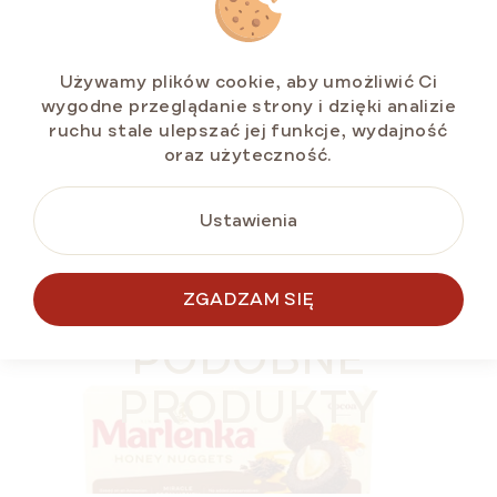
Dostępny
(>5 szt)
Używamy plików cookie, aby umożliwić Ci
zł28,52
wygodne przeglądanie strony i dzięki analizie
Cena
zł9,51 / 100 g
jednostkowa:
ruchu stale ulepszać jej funkcje, wydajność
oraz użyteczność.
Ustawienia
DO KOSZYKA
ZGADZAM SIĘ
BESTSELLER
LETNIA ZNIŻKA ⛱️
PODOBNE
PRODUKTY