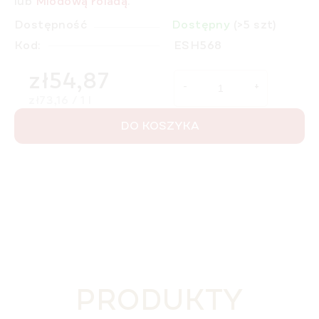
lub
Miodową roladą
.
Dostępność
Dostępny
(>5 szt)
Kod:
ESH568
zł54,87
Cena jednostkowa:
zł73,16 / 1 l
DO KOSZYKA
PRODUKTY