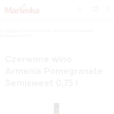
Przejść
Szukaj
do
KOSZYK
treści
Home
/
Oferta
/
Czerwone wino Armenia Pomegranate
Semisweet 0,75 l
Czerwone wino
Armenia Pomegranate
Semisweet 0,75 l