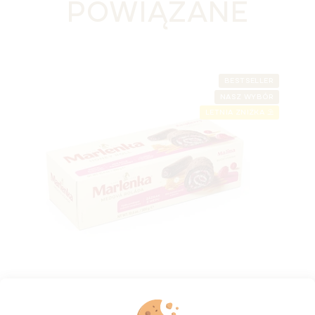
POWIĄZANE
BESTSELLER
NASZ WYBÓR
LETNIA ZNIŻKA ⛱️
Rolada miodowa MARLENKA® z kakao i
malinami 300 g