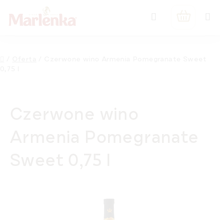
Przejść
Szukaj
do
KOSZYK
treści
Home
/
Oferta
/
Czerwone wino Armenia Pomegranate Sweet
0,75 l
Czerwone wino
Armenia Pomegranate
Sweet 0,75 l