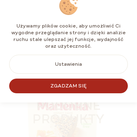
Dostępny
(>5 szt)
zł48,14
Używamy plików cookie, aby umożliwić Ci
Cena
zł6,02 / 100 g
wygodne przeglądanie strony i dzięki analizie
jednostkowa:
ruchu stale ulepszać jej funkcje, wydajność
oraz użyteczność.
DO KOSZYKA
Ustawienia
ZGADZAM SIĘ
BESTSELLER
BEZ GLUTENU
PODOBNE
PRODUKTY