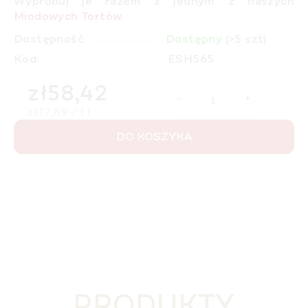
Wypróbuj je razem z jednym z naszych
Miodowych Tortów
.
Dostępność
Dostępny
(>5 szt)
Kod:
ESH565
zł58,42
Cena jednostkowa:
zł77,89 / 1 l
DO KOSZYKA
PRODUKTY