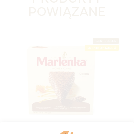
POWIĄZANE
BESTSELLER
LETNIA ZNIŻKA ⛱️
Kakaowy tort miodowy MARLENKA® 800 g