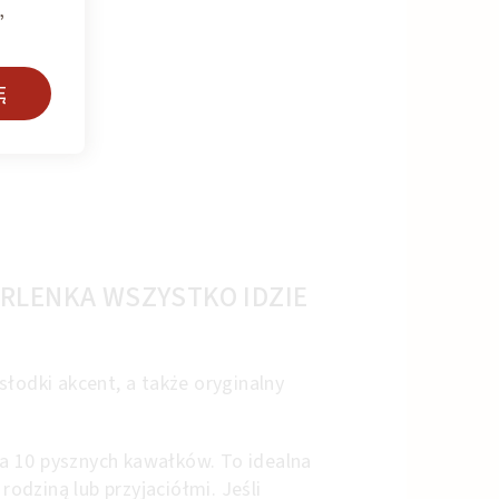
,
Ę
RLENKA WSZYSTKO IDZIE
słodki akcent, a także oryginalny
 10 pysznych kawałków. To idealna
 rodziną lub przyjaciółmi. Jeśli