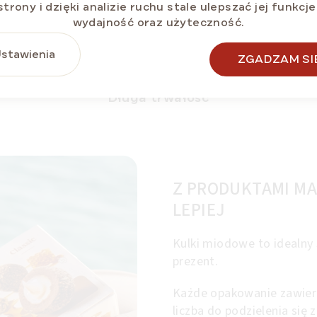
strony i dzięki analizie ruchu stale ulepszać jej funkcje
wydajność oraz użyteczność.
stawienia
ZGADZAM SI
Długa trwałość
Z PRODUKTAMI MA
LEPIEJ
Kulki miodowe to idealny 
prezent.
Każde opakowanie zawiera
liczba do podzielenia się z