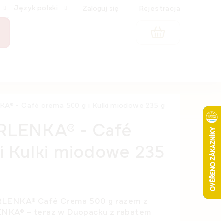
Język polski
Zaloguj się
Rejestracja
KOSZYK
® - Café crema 500 g i Kulki miodowe 235 g
RLENKA® - Café
i Kulki miodowe 235
LENKA® Café Crema 500 g
razem z
ENKA®
– teraz w
Duopacku z rabatem