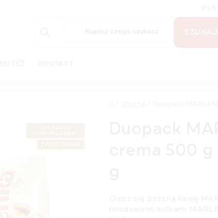
PLN
SZUKAJ
OUTĚŽ
KONTAKT
Home
/
Oferta
/
Duopack MARLENKA
Duopack MA
ZESTAW W
DOBREJ CENIE
crema 500 g 
TYLKO ONLINE
g
Ciesz się pyszną kawą
MAR
miodowymi kulkami MARL