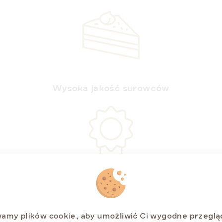
Wysoka jakość surowców
Bez konserwantów i sztucznych barwników
amy plików cookie, aby umożliwić Ci wygodne przeglą