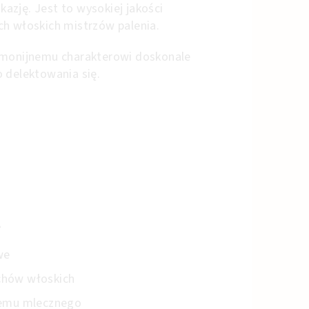
ję. Jest to wysokiej jakości
ch włoskich mistrzów palenia.
armonijnemu charakterowi doskonale
 delektowania się.
A
we
chów włoskich
kremu mlecznego