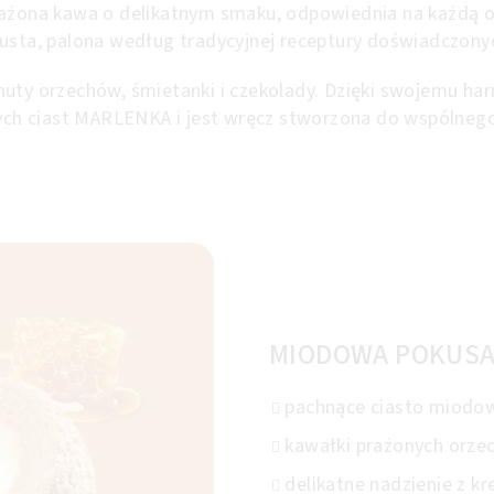
na kawa o delikatnym smaku, odpowiednia na każdą okaz
busta, palona według tradycyjnej receptury doświadczony
nuty orzechów, śmietanki i czekolady. Dzięki swojemu h
h ciast MARLENKA i jest wręcz stworzona do wspólnego
MIODOWA POKUS
pachnące ciasto miodo
kawałki prażonych orze
delikatne nadzienie z 