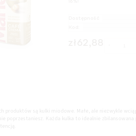
16%
!
Dostępność
Kod:
zł62,88
Cena jednostkowa:
ch produktów są kulki miodowe. Małe, ale niezwykle wcią
 nie poprzestaniesz. Każda kulka to idealnie zbilansowana
stencją.