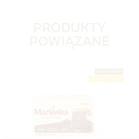
PRODUKTY
POWIĄZANE
NASZ WYBÓR
LETNIA ZNIŻKA ⛱️