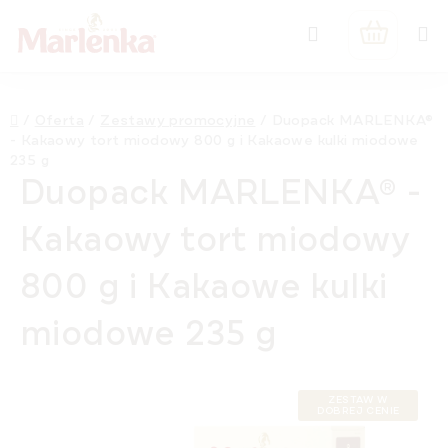
Przejść
Szukaj
do
KOSZYK
treści
Home
/
Oferta
/
Zestawy promocyjne
/
Duopack MARLENKA®
- Kakaowy tort miodowy 800 g i Kakaowe kulki miodowe
235 g
Duopack MARLENKA® -
Kakaowy tort miodowy
800 g i Kakaowe kulki
miodowe 235 g
ZESTAW W
DOBREJ CENIE