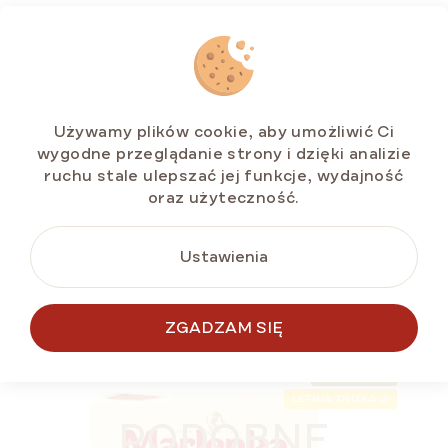
Kakaowy torcik miodowy MARLENKA® 100 g
Dostępny
(>5 szt)
Używamy plików cookie, aby umożliwić Ci
zł8,88
wygodne przeglądanie strony i dzięki analizie
Cena
zł8,88 / 100 g
ruchu stale ulepszać jej funkcje, wydajność
jednostkowa:
oraz użyteczność.
Ustawienia
DO KOSZYKA
ZGADZAM SIĘ
BESTSELLER
LETNIA ZNIŻKA ⛱️
PODOBNE