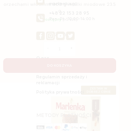
marlenka.pl
orzechami włoskimi 800 g i Kulki miodowe 235
g
+48 22 153 28 95
Pon.-Pt.: 10:00-14:00 h
Dostępny
(>5 szt)
zł70,67
O nas
DO KOSZYKA
Szczegóły zamówienia
Regulamin sprzedaży i
reklamacji
ZESTAW W
Polityka prywatności
DOBREJ CENIE
METODY PŁATNOŚCI