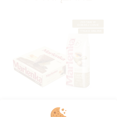
ZESTAW W
DOBREJ CENIE
TYLKO ONLINE
Duopack MARLENKA® - Café crema 500 g i
Kakaowy tort miodowy 800 g
Dostępny
(>5 szt)