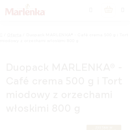
Przejść
Szukaj
do
KOSZYK
treści
Home
/
Oferta
/
Duopack MARLENKA® - Café crema 500 g i Tort
miodowy z orzechami włoskimi 800 g
Duopack MARLENKA® -
Café crema 500 g i Tort
miodowy z orzechami
włoskimi 800 g
ZESTAW W