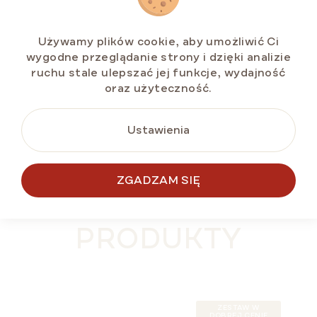
zł88,38
Używamy plików cookie, aby umożliwić Ci
wygodne przeglądanie strony i dzięki analizie
ruchu stale ulepszać jej funkcje, wydajność
oraz użyteczność.
DO KOSZYKA
Ustawienia
ZGADZAM SIĘ
PODOBNE
PRODUKTY
ZESTAW W
DOBREJ CENIE