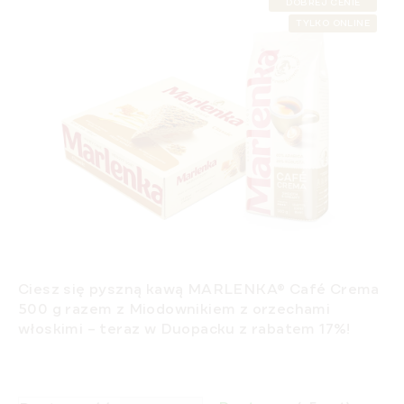
DOBREJ CENIE
TYLKO ONLINE
Ciesz się pyszną kawą
MARLENKA® Café Crema
500 g
razem z
Miodownikiem z orzechami
włoskimi
– teraz w
Duopacku z rabatem 17%
!