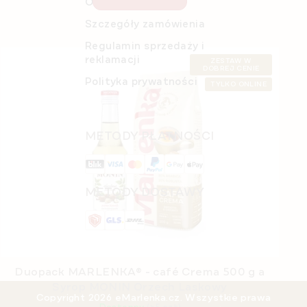
O nas
Szczegóły zamówienia
Regulamin sprzedaży i
reklamacji
ZESTAW W
DOBREJ CENIE
Polityka prywatności
TYLKO ONLINE
METODY PŁATNOŚCI
METODY DOSTAWY
Duopack MARLENKA® - café Crema 500 g a
Syrop MONIN Orzech Laskowy
Copyright 2026
eMarlenka.cz
. Wszystkie prawa