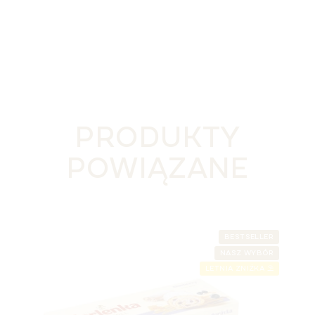
PRODUKTY
POWIĄZANE
BESTSELLER
NASZ WYBÓR
LETNIA ZNIŻKA ⛱️