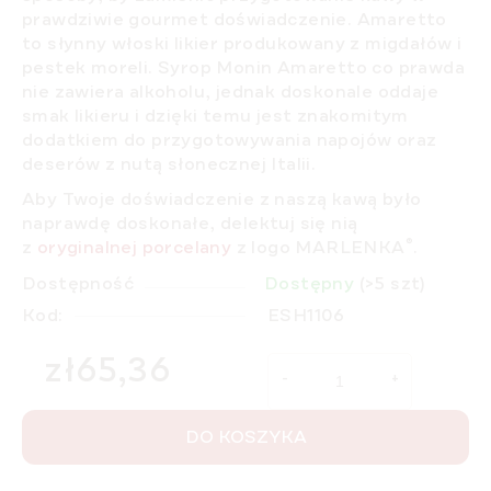
prawdziwie gourmet doświadczenie. Amaretto
to słynny włoski likier produkowany z migdałów i
pestek moreli. Syrop
Monin Amaretto
co prawda
nie zawiera alkoholu
, jednak doskonale oddaje
smak likieru i dzięki temu jest znakomitym
dodatkiem do przygotowywania napojów oraz
deserów z nutą słonecznej Italii.
Aby Twoje doświadczenie z naszą kawą było
naprawdę doskonałe, delektuj się nią
®
z
oryginalnej porcelany
z logo MARLENKA
.
Dostępność
Dostępny
(>5 szt)
Kod:
ESH1106
zł65,36
Cena jednostkowa:
DO KOSZYKA