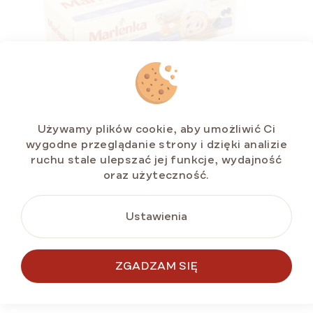
Używamy plików cookie, aby umożliwić Ci
Rolada miodowa MARLENKA® z jagodami 300
wygodne przeglądanie strony i dzięki analizie
g
ruchu stale ulepszać jej funkcje, wydajność
Dostępny
(>5 szt)
oraz użyteczność.
zł28,45
Cena
zł9,48 / 100 g
Ustawienia
jednostkowa:
ZGADZAM SIĘ
DO KOSZYKA