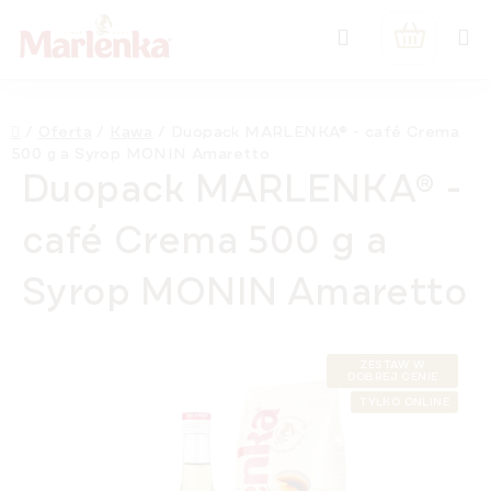
Przejść
Szukaj
do
KOSZYK
treści
Home
/
Oferta
/
Kawa
/
Duopack MARLENKA® - café Crema
500 g a Syrop MONIN Amaretto
Duopack MARLENKA® -
café Crema 500 g a
Syrop MONIN Amaretto
ZESTAW W
DOBREJ CENIE
TYLKO ONLINE