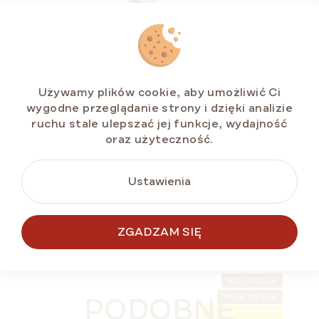
Duopack Tort miodowy MARLENKA® z
orzechami włoskimi 2 x 800 g
Używamy plików cookie, aby umożliwić Ci
Dostępny
(>5 szt)
wygodne przeglądanie strony i dzięki analizie
zł97,24
ruchu stale ulepszać jej funkcje, wydajność
Cena
zł6,08 / 100 g
oraz użyteczność.
jednostkowa:
Ustawienia
DO KOSZYKA
ZGADZAM SIĘ
BESTSELLER
PODOBNE
NASZ WYBÓR
LETNIA ZNIŻKA ⛱️