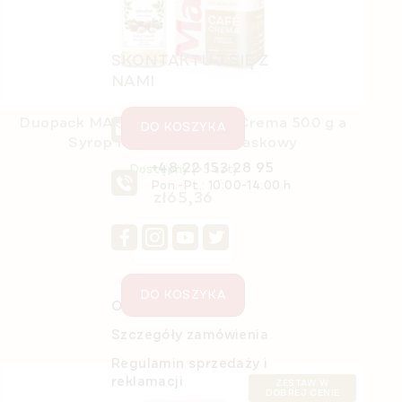
Dostępny
(>5 szt)
zł40,56
SKONTAKTUJ SIĘ Z
NAMI
info@e-
Duopack MARLENKA® - café Crema 500 g a
DO KOSZYKA
marlenka.pl
Syrop MONIN Orzech Laskowy
+48 22 153 28 95
Dostępny
(>5 szt)
Pon.-Pt.: 10:00-14:00 h
zł65,36
DO KOSZYKA
O nas
Szczegóły zamówienia
Regulamin sprzedaży i
reklamacji
ZESTAW W
DOBREJ CENIE