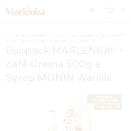
Przejść
Szukaj
do
KOSZYK
treści
Home
/
Oferta
/
Zestawy promocyjne
/
Duopack MARLENKA®
- café Crema 500g a Syrop MONIN Wanilia
Duopack MARLENKA® -
café Crema 500g a
Syrop MONIN Wanilia
ZESTAW W
DOBREJ CENIE
TYLKO ONLINE