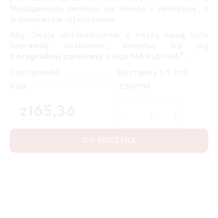
Madagaskaru
smakuje jak miłość – delikatnie, a
jednocześnie intensywnie.
Aby Twoje doświadczenie z naszą kawą było
naprawdę doskonałe, delektuj się nią
®
z
oryginalnej porcelany
z logo MARLENKA
.
Dostępność
Dostępny
(>5 szt)
Kod:
ESH1119
zł65,36
Cena jednostkowa:
DO KOSZYKA