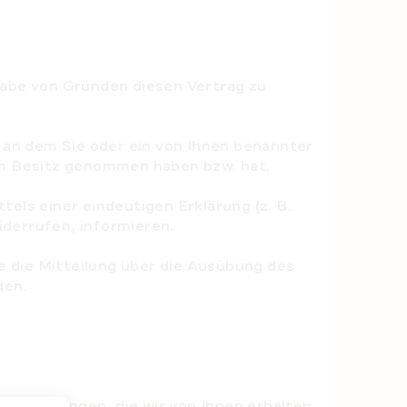
abe von Gründen diesen Vertrag zu
, an dem Sie oder ein von Ihnen benannter
e in Besitz genommen haben bzw. hat.
els einer eindeutigen Erklärung (z. B.
widerrufen, informieren.
 die Mitteilung über die Ausübung des
den.
lle Zahlungen, die wir von Ihnen erhalten