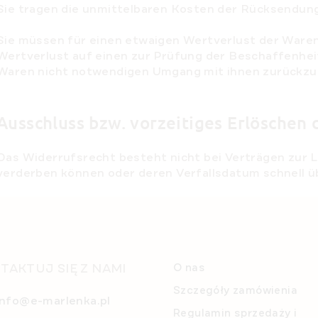
Sie tragen die unmittelbaren Kosten der Rücksendun
Sie müssen für einen etwaigen Wertverlust der War
Wertverlust auf einen zur Prüfung der Beschaffenhe
Waren nicht notwendigen Umgang mit ihnen zurückzufu
Ausschluss bzw. vorzeitiges Erlöschen
Das Widerrufsrecht besteht nicht bei Verträgen zur L
verderben können oder deren Verfallsdatum schnell ü
TAKTUJ SIĘ Z NAMI
O nas
Szczegóły zamówienia
info@e-marlenka.pl
Regulamin sprzedaży i