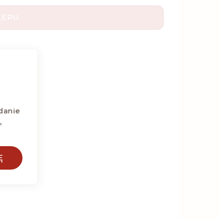
LEPU
danie
,
Ę