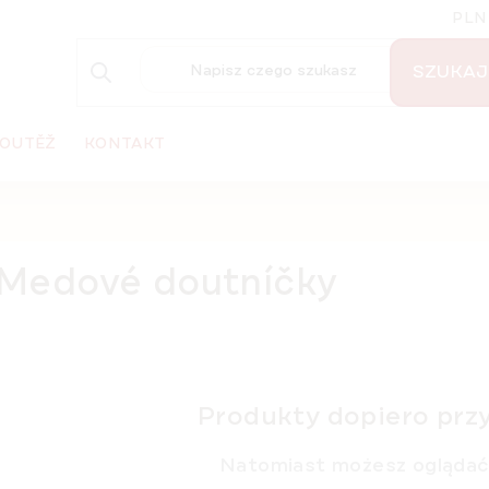
PLN
SZUKAJ
OUTĚŽ
KONTAKT
Medové doutníčky
Produkty dopiero prz
Natomiast możesz oglądać 