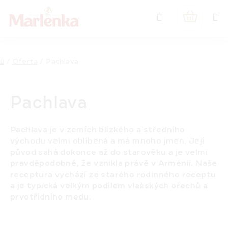
Przejść
Szukaj
do
KOSZYK
treści
Home
/
Oferta
/
Pachlava
Pachlava
Pachlava je v zemích blízkého a středního
východu velmi oblíbená a má mnoho jmen. Její
původ sahá dokonce až do starověku a je velmi
pravděpodobné, že vznikla právě v Arménii. Naše
receptura vychází ze starého rodinného receptu
a je typická velkým podílem vlašských ořechů a
prvotřídního medu.