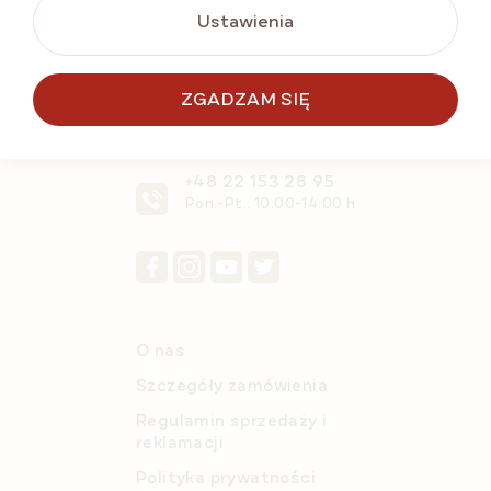
Ustawienia
SKONTAKTUJ SIĘ Z
NAMI
ZGADZAM SIĘ
info@e-
marlenka.pl
+48 22 153 28 95
Pon.-Pt.: 10:00-14:00 h
O nas
Szczegóły zamówienia
Regulamin sprzedaży i
reklamacji
Polityka prywatności