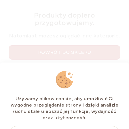
Produkty dopiero
przygotowujemy.
Natomiast możesz oglądać inne kategorie.
POWRÓT DO SKLEPU
S
t
o
p
Używamy plików cookie, aby umożliwić Ci
k
wygodne przeglądanie strony i dzięki analizie
a
ruchu stale ulepszać jej funkcje, wydajność
oraz użyteczność.