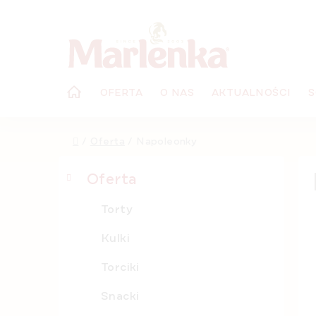
Przejść
do
treści
OFERTA
O NAS
AKTUALNOŚCI
S
Home
/
Oferta
/
Napoleonky
P
K
Pominąć
Oferta
a
a
kategorie
s
t
Torty
e
e
g
k
Kulki
o
b
r
Torciki
o
i
c
a
Snacki
z