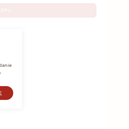
LEPU
danie
,
Ę