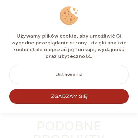
Akce 2+1 MARLENKA® café Crema 2 x 500 g +
Syrop MONIN Amaretto 0,25 l
Dostępny
(>5 szt)
Używamy plików cookie, aby umożliwić Ci
wygodne przeglądanie strony i dzięki analizie
ruchu stale ulepszać jej funkcje, wydajność
zł95,29
oraz użyteczność.
Ustawienia
DO KOSZYKA
ZGADZAM SIĘ
PODOBNE