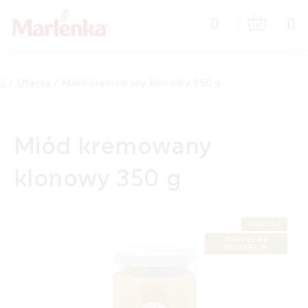
Przejść
Szukaj
do
KOSZYK
treści
Home
/
Oferta
/
Miód kremowany klonowy 350 g
Miód kremowany
klonowy 350 g
NOWOŚĆ
POMYSŁ NA
PREZENT 🎁