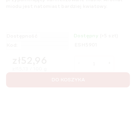
miodu jest natomiast bardziej kwiatowy.
Dostępny
(>5 szt)
Dostępność
ESH5901
Kod:
zł52,96
Cena jednostkowa:
zł15,13 / 100 g
DO KOSZYKA