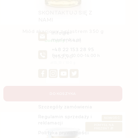
SKONTAKTUJ SIĘ Z
NAMI
Miód akacjowy z plastrem 350 g
info@e-
marlenka.pl
Dostępny
(>5 szt)
+48 22 153 28 95
zł52,96
Pon.-Pt.: 10:00-14:00 h
Cena
zł15,13 / 100 g
jednostkowa:
DO KOSZYKA
O nas
Szczegóły zamówienia
Regulamin sprzedaży i
NOWOŚĆ
reklamacji
POMYSŁ NA
PREZENT 🎁
Polityka prywatności